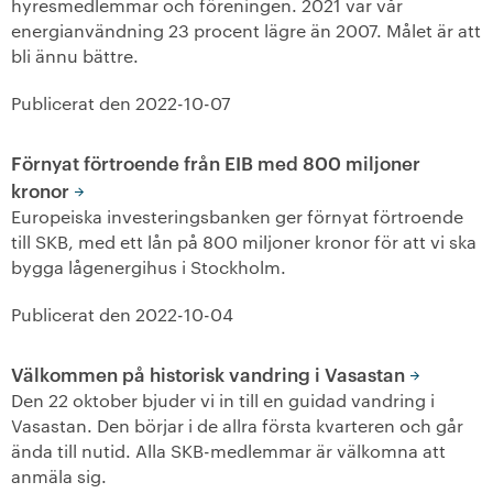
hyresmedlemmar och föreningen. 2021 var vår
energianvändning 23 procent lägre än 2007. Målet är att
+
Våra bostäder
bli ännu bättre.
Vår boendeform
Publicerat den
2022-10-07
Jobba hos oss
Förnyat förtroende från EIB med 800 miljoner
kronor
Europeiska investeringsbanken ger förnyat förtroende
till SKB, med ett lån på 800 miljoner kronor för att vi ska
bygga lågenergihus i Stockholm.
Publicerat den
2022-10-04
Välkommen på historisk vandring i Vasastan
Den 22 oktober bjuder vi in till en guidad vandring i
Vasastan. Den börjar i de allra första kvarteren och går
ända till nutid. Alla SKB-medlemmar är välkomna att
anmäla sig.