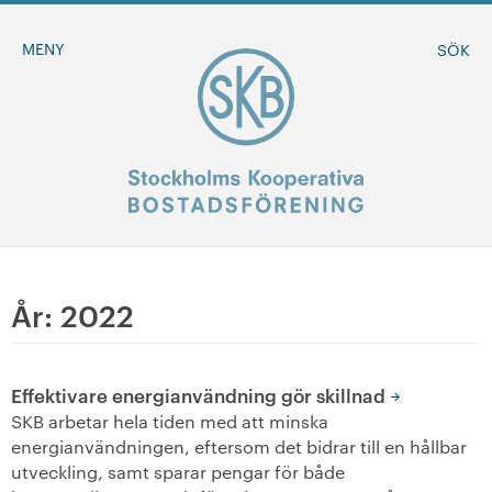
MENY
SÖK
BLI MEDLEM
År:
2022
MINA SIDOR
Effektivare energianvändning gör skillnad
+
Om oss
SKB arbetar hela tiden med att minska
energianvändningen, eftersom det bidrar till en hållbar
+
utveckling, samt sparar pengar för både
Sök ledigt