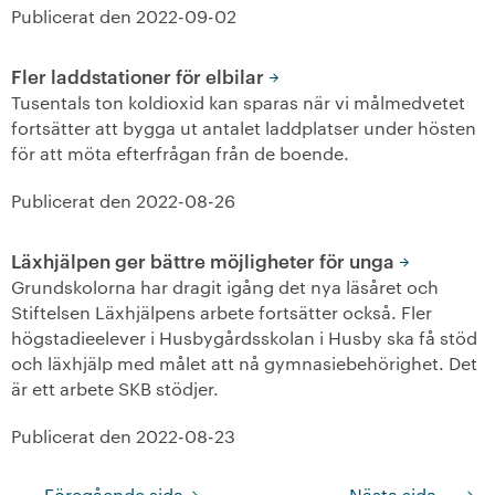
Publicerat den
2022-09-02
Fler laddstationer för elbilar
Tusentals ton koldioxid kan sparas när vi målmedvetet
fortsätter att bygga ut antalet laddplatser under hösten
för att möta efterfrågan från de boende.
Publicerat den
2022-08-26
Läxhjälpen ger bättre möjligheter för unga
Grundskolorna har dragit igång det nya läsåret och
Stiftelsen Läxhjälpens arbete fortsätter också. Fler
högstadieelever i Husbygårdsskolan i Husby ska få stöd
och läxhjälp med målet att nå gymnasiebehörighet. Det
är ett arbete SKB stödjer.
Publicerat den
2022-08-23
Inläggsnavigering
← Föregående sida
Nästa sida →