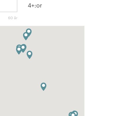
4+:or
60 år