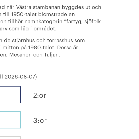
tad när Västra stambanan byggdes ut och
m till 1950-talet blomstrade en
nen tillhör namnkategorin ”fartyg, sjöfolk
rv som låg i området.
 de stjärnhus och terrasshus som
 mitten på 1980-talet. Dessa är
en, Mesanen och Taljan.
ll 2026-08-07)
2:or
3:or