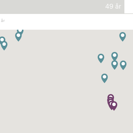
49 år
 år