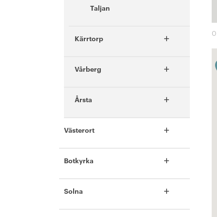
Taljan
0
+
Kärrtorp
+
Vårberg
+
Årsta
+
Västerort
+
Botkyrka
+
Solna