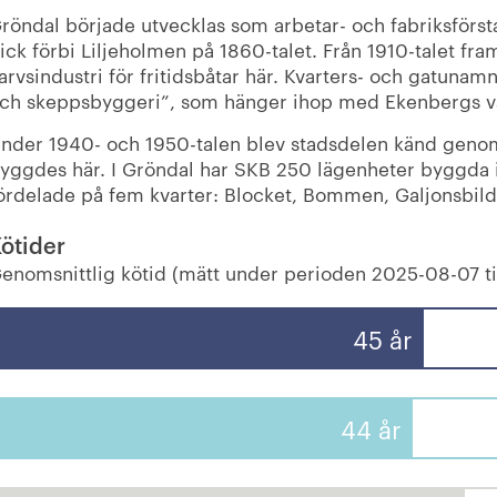
röndal började utvecklas som arbetar- och fabriksförs
ick förbi Liljeholmen på 1860-talet. Från 1910-talet fra
arvsindustri för fritidsbåtar här. Kvarters- och gatunam
ch skeppsbyggeri”, som hänger ihop med Ekenbergs va
nder 1940- och 1950-talen blev stadsdelen känd genom
yggdes här. I Gröndal har SKB 250 lägenheter byggda i
ördelade på fem kvarter: Blocket, Bommen, Galjonsbild
ötider
enomsnittlig kötid (mätt under perioden 2025-08-07 ti
45 år
44 år