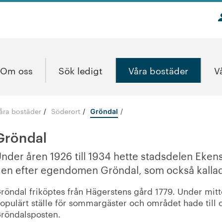
Om oss
Sök ledigt
Våra bostäder
V
åra bostäder
Söderort
/
/
Gröndal
Gröndal
nder åren 1926 till 1934 hette stadsdelen Eken
en efter egendomen Gröndal, som också kallad
röndal friköptes från Hägerstens gård 1779. Under mitt
opulärt ställe för sommargäster och området hade till 
röndalsposten.