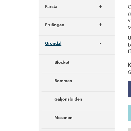
+
G
Farsta
g
v
+
Fruängen
o
U
-
Gröndal
b
f
Blocket
K
G
Bommen
Galjonsbilden
Mesanen