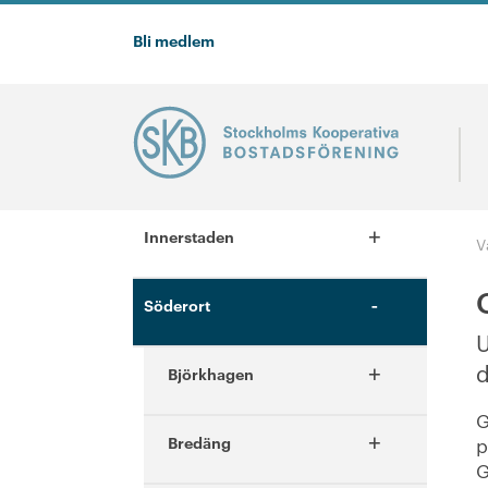
Bli medlem
+
Innerstaden
V
-
Söderort
U
+
d
Björkhagen
G
+
Bredäng
p
G