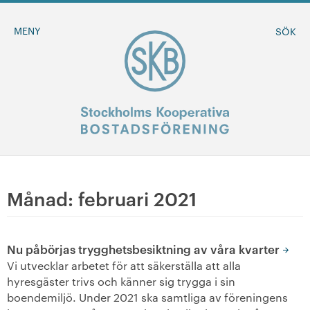
MENY
SÖK
BLI MEDLEM
Månad:
februari 2021
MINA SIDOR
Nu påbörjas trygghetsbesiktning av våra kvarter
+
Om oss
Vi utvecklar arbetet för att säkerställa att alla
hyresgäster trivs och känner sig trygga i sin
+
boendemiljö. Under 2021 ska samtliga av föreningens
Sök ledigt