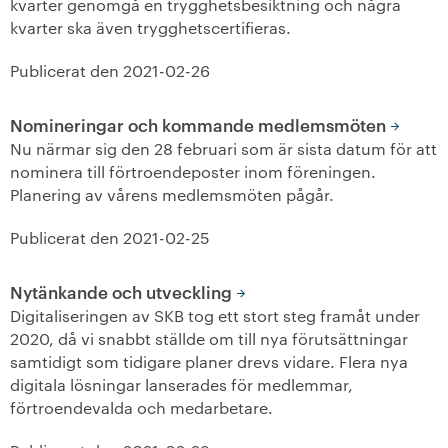
kvarter genomgå en trygghetsbesiktning och några
kvarter ska även trygghetscertifieras.
+
Våra bostäder
Publicerat den
2021-02-26
Vår boendeform
Nomineringar och kommande medlemsmöten
Jobba hos oss
Nu närmar sig den 28 februari som är sista datum för att
nominera till förtroendeposter inom föreningen.
Planering av vårens medlemsmöten pågår.
Publicerat den
2021-02-25
Nytänkande och utveckling
Digitaliseringen av SKB tog ett stort steg framåt under
2020, då vi snabbt ställde om till nya förutsättningar
samtidigt som tidigare planer drevs vidare. Flera nya
digitala lösningar lanserades för medlemmar,
förtroendevalda och medarbetare.