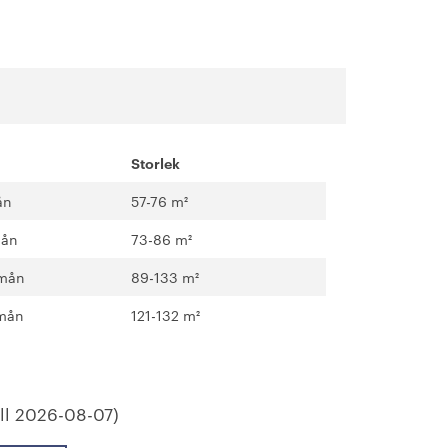
Storlek
ån
57-76 m²
mån
73-86 m²
/mån
89-133 m²
/mån
121-132 m²
ll 2026-08-07)