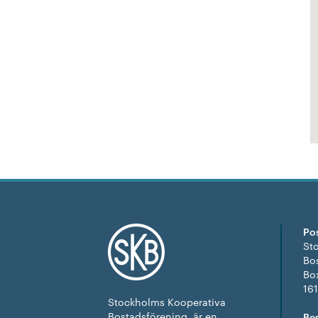
Po
St
Bo
Bo
16
Stockholms Kooperativa
Bostadsförening, är en
Be