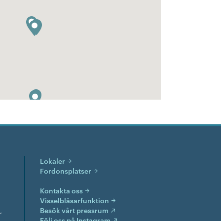
Lokaler
Fordonsplatser
Kontakta oss
Visselblåsarfunktion
,
Besök vårt pressrum
Följ oss på Instagram