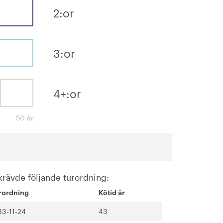
2:or
3:or
4+:or
50 år
krävde följande turordning:
rordning
Kötid år
83-11-24
43