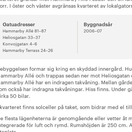
orr. I öster och väster avgränsas kvarteret av lokalgat
Gatuadresser
Byggnadsår
Hammarby Allé 81–87
2006
–
07
Heliosgatan 33–37
Konvojgatan 4–6
Hammarby Terrass 24–26
ebyggelsen formar sig kring en skyddad innergård. Hu
ammarby Allé och trappas sedan ner mot Heliosgatan 
ammarby Allé har en indragen takvåning. Mellan gårde
om också har indragna takvåningar. Hiss finns. Under g
irka 50 bilar.
 kvarteret finns solceller på taket, som bidrar med el til
e flesta lägenheterna är genomgående eller vetter åt m
ntegrerade för luft och rymd. Rumshöjden är 250 cm. Al
teplats.