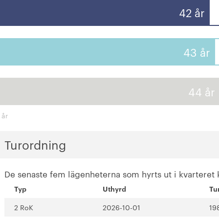
42 år
43 år
44 år
 år
Turordning
De senaste fem lägenheterna som hyrts ut i kvarteret 
Typ
Uthyrd
Tu
2 RoK
2026-10-01
19