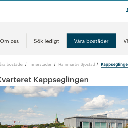
Om oss
Sök ledigt
Våra bostäder
V
åra bostäder
Innerstaden
Hammarby Sjöstad
/
/
/
Kappsegling
Kvarteret Kappseglingen