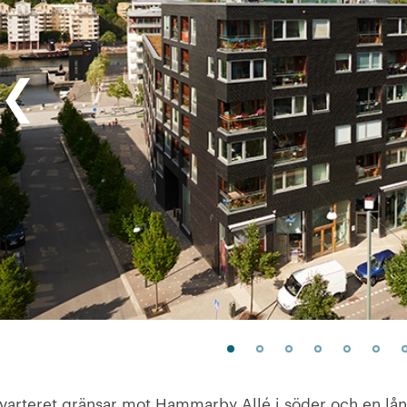
❮
varteret gränsar mot Hammarby Allé i söder och en lån