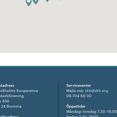
stadress
Servicecenter
ockholms Kooperativa
Mejla oss:
skb@skb.org
stadsförening
08-704 60 00
x 850
1 24 Bromma
Öppettider
Måndag–torsdag 7.30–16.00
söksadress
fredag 7.30–15.00.