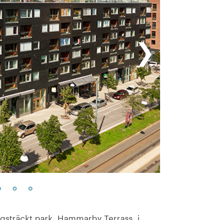
❯
gsträckt park, Hammarby Terrass, i