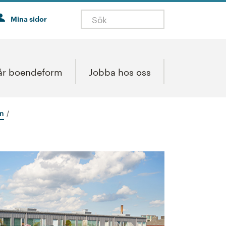
Mina sidor
år boendeform
Jobba hos oss
en