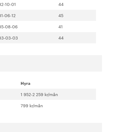
82-10-01
44
81-06-12
45
85-08-06
41
83-03-03
44
Hyra
1 952-2 259 kr/mån
799 kr/mån