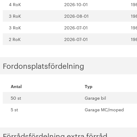
4 RoK
2026-10-01
19
3 RoK
2026-08-01
19
3 RoK
2026-07-01
19
2 RoK
2026-07-01
19
Fordonsplatsfördelning
Antal
Typ
50 st
Garage bil
5 st
Garage MC/moped
Förrådsfördelning extra förråd