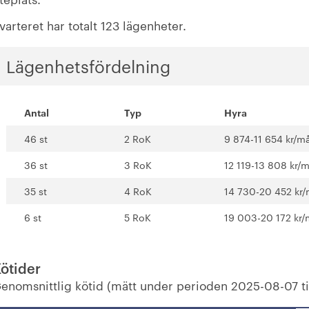
varteret har totalt 123 lägenheter.
Lägenhetsfördelning
Antal
Typ
Hyra
46 st
2 RoK
9 874-11 654 kr/m
36 st
3 RoK
12 119-13 808 kr/
35 st
4 RoK
14 730-20 452 kr
6 st
5 RoK
19 003-20 172 kr
ötider
enomsnittlig kötid (mätt under perioden 2025-08-07 ti