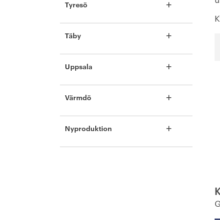
+
Tyresö
K
+
Täby
+
Uppsala
+
Värmdö
+
Nyproduktion
K
G