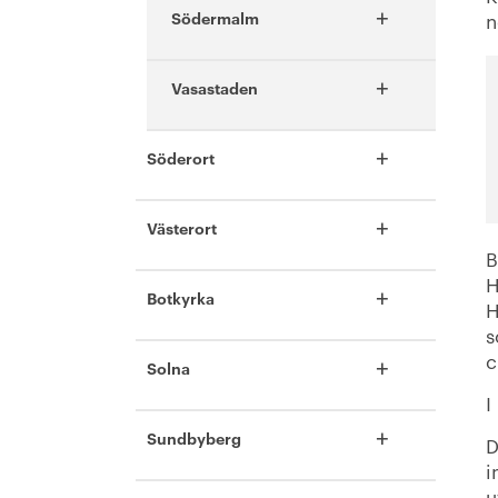
+
Södermalm
n
+
Vasastaden
+
Söderort
+
Västerort
B
H
+
Botkyrka
H
s
c
+
Solna
I
+
Sundbyberg
D
i
u