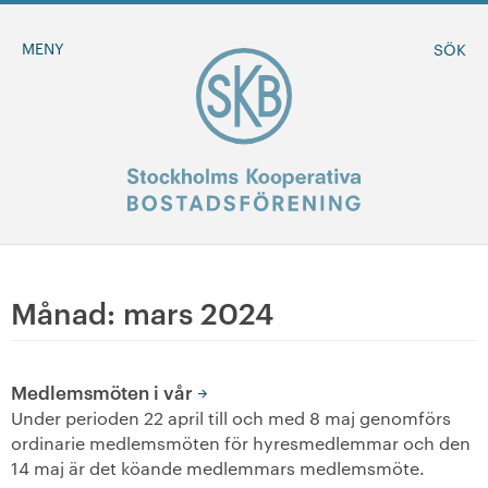
MENY
SÖK
BLI MEDLEM
Månad:
mars 2024
MINA SIDOR
Medlemsmöten i vår
+
Om oss
Under perioden 22 april till och med 8 maj genomförs
ordinarie medlemsmöten för hyresmedlemmar och den
+
14 maj är det köande medlemmars medlemsmöte.
Sök ledigt