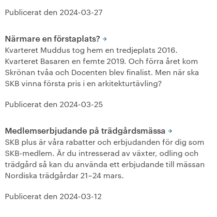
Publicerat den
2024-03-27
+
Våra bostäder
Närmare en förstaplats?
Vår boendeform
Kvarteret Muddus tog hem en tredjeplats 2016.
Kvarteret Basaren en femte 2019. Och förra året kom
Jobba hos oss
Skrönan tvåa och Docenten blev finalist. Men när ska
SKB vinna första pris i en arkitekturtävling?
Publicerat den
2024-03-25
Medlemserbjudande på trädgårdsmässa
SKB plus är våra rabatter och erbjudanden för dig som
SKB-medlem. Är du intresserad av växter, odling och
trädgård så kan du använda ett erbjudande till mässan
Nordiska trädgårdar 21–24 mars.
Publicerat den
2024-03-12