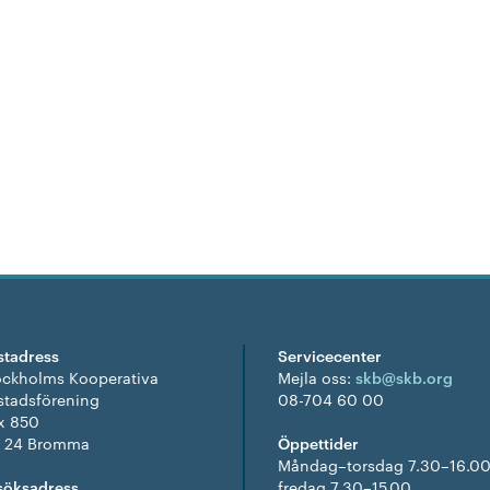
stadress
Servicecenter
ockholms Kooperativa
Mejla oss:
skb@skb.org
stadsförening
08-704 60 00
x 850
1 24 Bromma
Öppettider
Måndag–torsdag 7.30–16.00
söksadress
fredag 7.30–15.00.