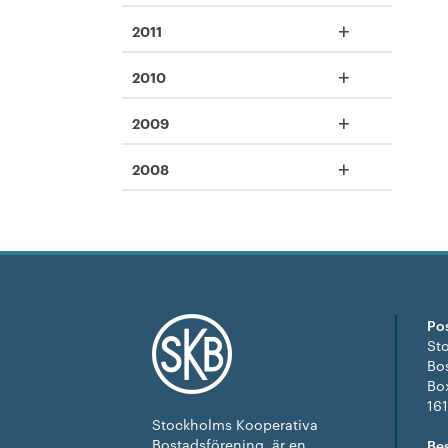
+
2011
+
2010
+
2009
+
2008
Po
St
Bo
Bo
16
Stockholms Kooperativa
Bostadsförening, är en
Be