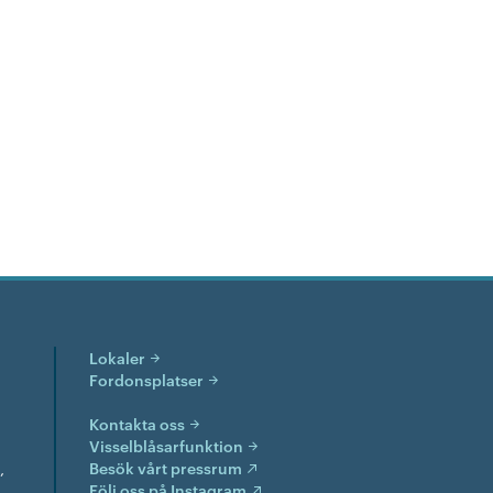
Lokaler
Fordonsplatser
Kontakta oss
Visselblåsarfunktion
,
Besök vårt pressrum
Följ oss på Instagram