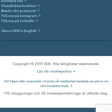
Kontakta oss
Visselblåsarfunktion
Besök vårt pressrum
Följ oss på Instagram
Följ oss på LinkedIn
About SKB in English
Copyright © 2015 SKB. Alla rättigheter reserverade.
Läs vår cookiepolicy
Vid frågor eller synpunkter rörande vår webbplats kontakta oss gärna via
vårt kontaktformulär
135 inloggningar och 28 intresseanmälningar är utförda idag.