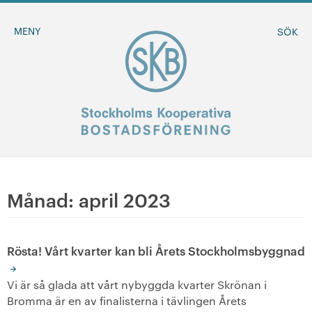
MENY
SÖK
BLI MEDLEM
Månad:
april 2023
MINA SIDOR
Rösta! Vårt kvarter kan bli Årets Stockholmsbyggnad
+
Om oss
Vi är så glada att vårt nybyggda kvarter Skrönan i
+
Sök ledigt
Bromma är en av finalisterna i tävlingen Årets