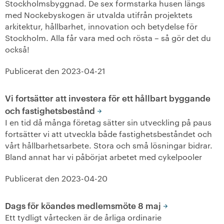
Stockholmsbyggnad. De sex formstarka husen längs
med Nockebyskogen är utvalda utifrån projektets
+
Våra bostäder
arkitektur, hållbarhet, innovation och betydelse för
Stockholm. Alla får vara med och rösta – så gör det du
Vår boendeform
också!
Publicerat den
Jobba hos oss
2023-04-21
Vi fortsätter att investera för ett hållbart byggande
och fastighetsbestånd
I en tid då många företag sätter sin utveckling på paus
fortsätter vi att utveckla både fastighetsbeståndet och
vårt hållbarhetsarbete. Stora och små lösningar bidrar.
Bland annat har vi påbörjat arbetet med cykelpooler
Publicerat den
2023-04-20
Dags för köandes medlemsmöte 8 maj
Ett tydligt vårtecken är de årliga ordinarie