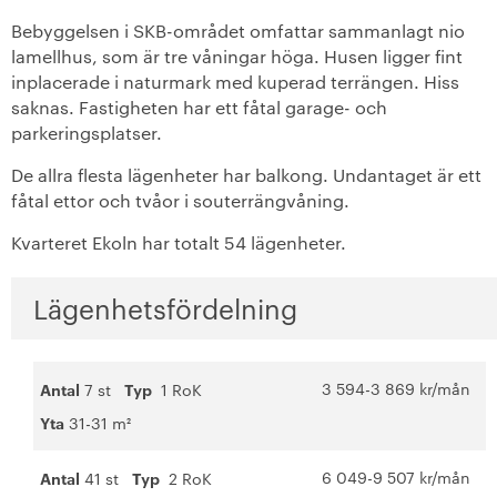
+
Botkyrka
Bebyggelsen i SKB-området omfattar sammanlagt nio
lamellhus, som är tre våningar höga. Husen ligger fint
+
inplacerade i naturmark med kuperad terrängen. Hiss
Solna
saknas. Fastigheten har ett fåtal garage- och
parkeringsplatser.
+
Sundbyberg
De allra flesta lägenheter har balkong. Undantaget är ett
+
Tyresö
fåtal ettor och tvåor i souterrängvåning.
Kvarteret Ekoln har totalt 54 lägenheter.
+
Täby
+
Uppsala
Lägenhetsfördelning
+
Värmdö
3 594-3 869 kr/mån
Antal
7 st
Typ
1 RoK
+
Nyproduktion
Yta
31-31 m²
Vår boendeform
6 049-9 507 kr/mån
Antal
41 st
Typ
2 RoK