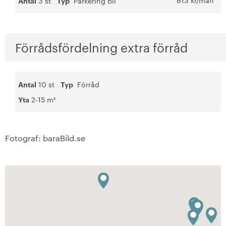
813 kr/mån
Antal
3 st
Typ
Parkering bil
Förrådsfördelning extra förråd
Antal
10 st
Typ
Förråd
Yta
2-15 m²
Fotograf: baraBild.se