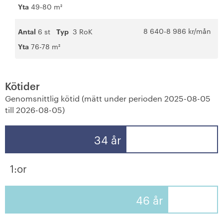
Yta
49-80 m²
Jobba hos oss
8 640-8 986 kr/mån
Antal
6 st
Typ
3 RoK
Yta
76-78 m²
Kötider
Genomsnittlig kötid (mätt under perioden 2025-08-05
till 2026-08-05)
34 år
1:or
46 år