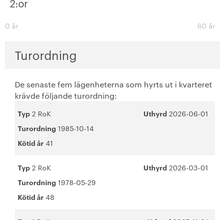
2:or
0 år
60 år
Turordning
De senaste fem lägenheterna som hyrts ut i kvarteret
krävde följande turordning:
Typ
2 RoK
Uthyrd
2026-06-01
Turordning
1985-10-14
Kötid år
41
Typ
2 RoK
Uthyrd
2026-03-01
Turordning
1978-05-29
Kötid år
48