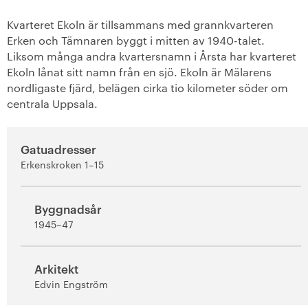
+
Vårberg
Kvarteret Ekoln är tillsammans med grannkvarteren
Erken och Tämnaren byggt i mitten av 1940-talet.
-
Liksom många andra kvartersnamn i Årsta har kvarteret
Årsta
Ekoln lånat sitt namn från en sjö. Ekoln är Mälarens
nordligaste fjärd, belägen cirka tio kilometer söder om
Ekoln
centrala Uppsala.
Erken
Gatuadresser
Glottran
Erkenskroken 1–15
Marviken
Byggnadsår
1945–47
Tisaren
Tämnaren
Arkitekt
Edvin Engström
+
Västerort