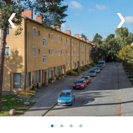
-
Våra bostäder
❮
❯
+
Innerstaden
-
Söderort
+
Björkhagen
+
Bredäng
+
Farsta
+
Fruängen
+
Gröndal
+
Kärrtorp