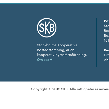
Po
St
Bo
Bo
16
Stockholms Kooperativa
Bostadsförening, är en
Be
kooperativ hyresrätts­förening.
Dr
Om oss
Ab
Copyright © 2015 SKB. Alla rättigheter reserver