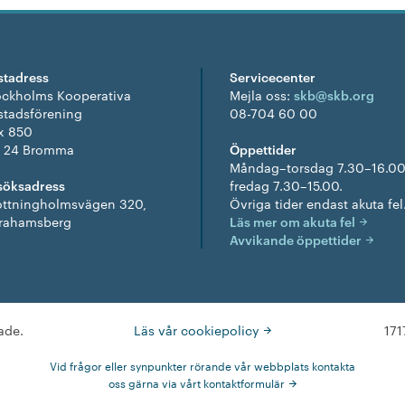
stadress
Servicecenter
ockholms Kooperativa
Mejla oss:
skb@skb.org
stadsförening
08-704 60 00
x 850
1 24 Bromma
Öppettider
Måndag–torsdag 7.30–16.00
söksadress
fredag 7.30–15.00.
ottningholmsvägen 320,
Övriga tider endast akuta fel
rahamsberg
Läs mer om akuta fel
Avvikande öppettider
ade.
Läs vår cookiepolicy
171
Vid frågor eller synpunkter rörande vår webbplats kontakta
oss gärna via vårt kontaktformulär