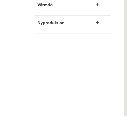
+
Värmdö
+
Nyproduktion