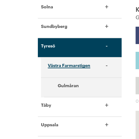
+
Solna
K
G
+
Sundbyberg
-
Tyresö
-
Västra Farmarstigen
Gulmåran
0
+
Täby
+
Uppsala