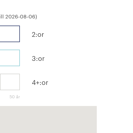
ill 2026-08-06)
2:or
3:or
4+:or
50 år