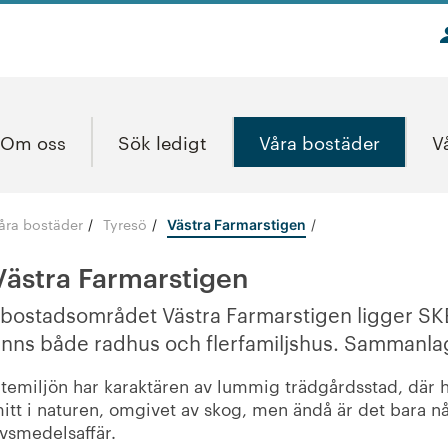
Om oss
Sök ledigt
Våra bostäder
V
åra bostäder
Tyresö
/
/
Västra Farmarstigen
Västra Farmarstigen
 bostadsområdet Västra Farmarstigen ligger SKB
inns både radhus och flerfamiljshus. Sammanla
temiljön har karaktären av lummig trädgårdsstad, där h
itt i naturen, omgivet av skog, men ändå är det bara 
ivsmedelsaffär.