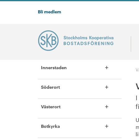
Bli medlem
+
Innerstaden
V
+
Söderort
I
+
f
Västerort
U
+
Botkyrka
m
l