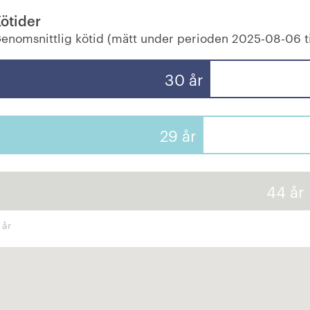
ötider
enomsnittlig kötid (mätt under perioden 2025-08-06 t
30 år
29 år
44 år
 år