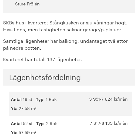
Sture Frölén
+
Sundbyberg
+
SKBs hus i kvarteret Stångkusken är sju våningar högt.
Tyresö
Hiss finns, men fastigheten saknar garage/p-platser.
+
Täby
Samtliga lägenheter har balkong, undantaget två ettor
på nedre botten.
+
Uppsala
Kvarteret har totalt 137 lägenheter.
+
Värmdö
Lägenhetsfördelning
+
Nyproduktion
Vår boendeform
3 951-7 624 kr/mån
Antal
19 st
Typ
1 RoK
Yta
27-58 m²
Jobba hos oss
7 617-8 133 kr/mån
Antal
52 st
Typ
2 RoK
Yta
57-59 m²