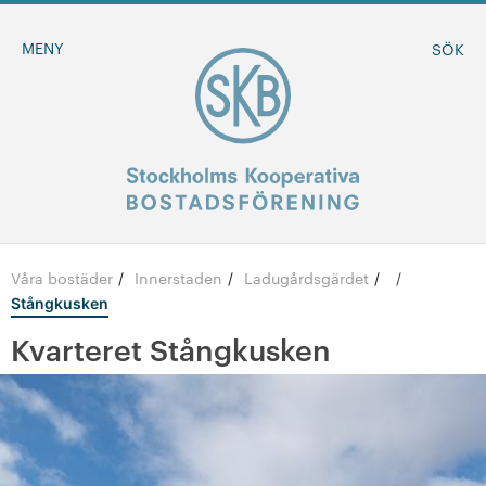
MENY
SÖK
Våra bostäder
Innerstaden
Ladugårdsgärdet
/
/
/
BLI MEDLEM
Stångkusken
Kvarteret Stångkusken
MINA SIDOR
+
Om oss
+
Sök ledigt