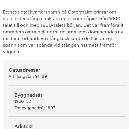
+
Lilla Essingen
Ett sextiotal kvartersnamn på Östermalm erinrar om
stadsdelens långa militära epok som pågick från 1600-
+
Norra Djurgården
talet till och med 1900-talets början. Det var framförallt
områdets östra och norra delarna som dominerades av
+
Norra Djurgårdsstaden
militära förband. En stångkusk körde de hästar i ett
spann som var spända vid stången närmast framför
+
vagnen.
Södermalm
+
Vasastaden
Gatuadresser
Artillerigatan 91–99
+
Söderort
+
Västerort
Byggnadsår
1950–52
+
Ombyggnadsår 1997
Botkyrka
+
Solna
Arkitekt