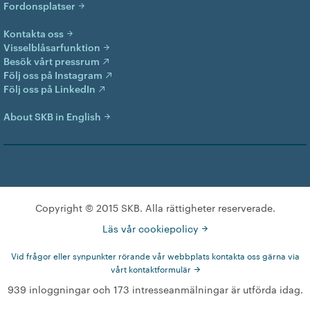
Fordonsplatser
Kontakta oss
Visselblåsarfunktion
Besök vårt pressrum
Följ oss på Instagram
Följ oss på LinkedIn
About SKB in English
Copyright © 2015 SKB. Alla rättigheter reserverade.
Läs vår cookiepolicy
Vid frågor eller synpunkter rörande vår webbplats kontakta oss gärna via
vårt kontaktformulär
939 inloggningar och 173 intresseanmälningar är utförda idag.