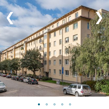
-
Våra bostäder
❮
❯
-
Innerstaden
+
Fredhäll
+
Hagastaden
+
Hammarby Sjöstad
+
Kungsholmen
-
Ladugårdsgärdet
Kampementsbacken
Stångkusken