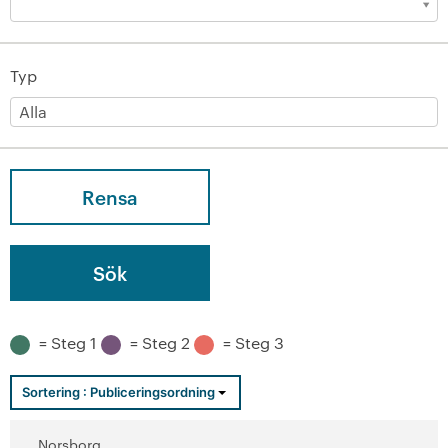
Typ
Rensa
= Steg 1
= Steg 2
= Steg 3
Sortering :
Publiceringsordning
Norsborg