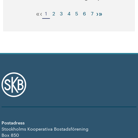
«
‹
›
»
1
2
3
4
5
6
7
Postadress
Stockholms Kooperativa Bostadsförening
Box 850