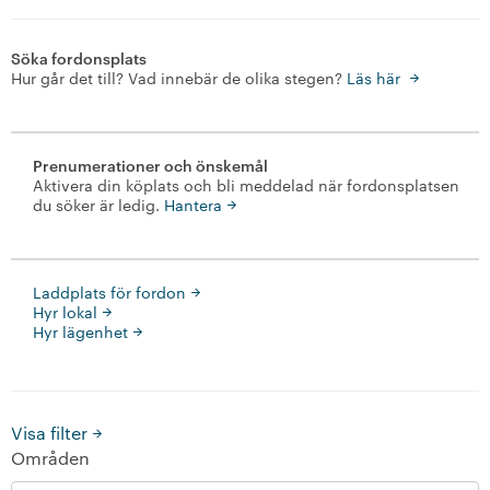
+
Lägenheter
Söka fordonsplats
Hur går det till? Vad innebär de olika stegen?
Läs här
-
Fordonsplatser
Att söka fordonsplats
Prenumerationer och önskemål
Aktivera din köplats och bli meddelad när fordonsplatsen
Laddplatser för fordon
du söker är ledig.
Hantera
Lokaler
Laddplats för fordon
+
Våra bostäder
Hyr lokal
Hyr lägenhet
Vår boendeform
Jobba hos oss
Visa filter
Områden