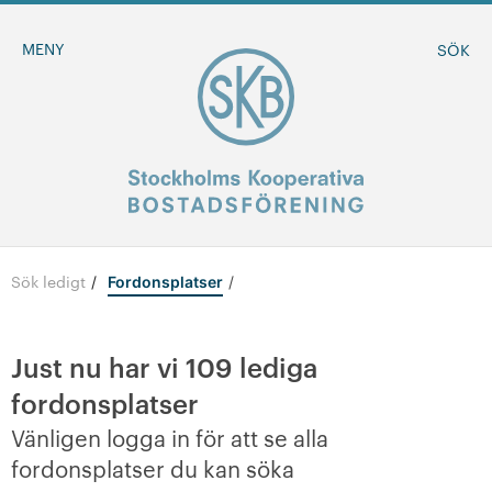
MENY
SÖK
Sök ledigt
/
Fordonsplatser
BLI MEDLEM
MINA SIDOR
Just nu har vi
109
lediga
fordonsplatser
+
Om oss
Vänligen logga in för att se alla
fordonsplatser du kan söka
-
Sök ledigt