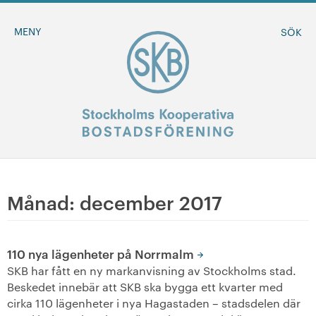
MENY
SÖK
BLI MEDLEM
Månad:
december 2017
MINA SIDOR
110 nya lägenheter på Norrmalm
+
Om oss
SKB har fått en ny markanvisning av Stockholms stad.
Beskedet innebär att SKB ska bygga ett kvarter med
+
cirka 110 lägenheter i nya Hagastaden – stadsdelen där
Sök ledigt