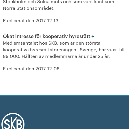
Stockholm och Solna möts och som varit känt som
Norra Stationsområdet.
+
Våra bostäder
Publicerat den
2017-12-13
Vår boendeform
Ökat intresse för kooperativ hyresrätt
Jobba hos oss
Medlemsantalet hos SKB, som är den största
kooperativa hyresrättsföreningen i Sverige, har vuxit till
89 000. Hälften av medlemmarna är under 25 år.
Publicerat den
2017-12-08