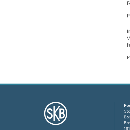
F
P
I
V
f
P
Po
St
Bo
Bo
16