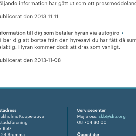
öljande information har gått ut som ett pressmeddela
ublicerat den
2013-11-11
nformation till dig som betalar hyran via autogiro
i ber dig att bortse från den hyresavi du har fått då s
elaktig. Hyran kommer dock att dras som vanligt.
ublicerat den
2013-11-08
stadress
Servicecenter
ockholms Kooperativa
Mejla oss:
skb@skb.org
stadsförening
08-704 60 00
x 850
1 24 Bromma
Öppettider