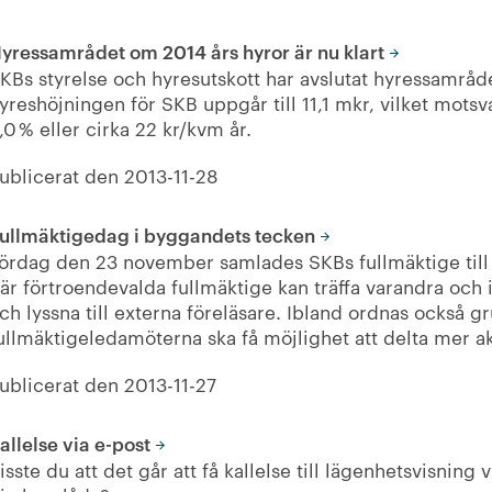
yressamrådet om 2014 års hyror är nu klart
KBs styrelse och hyresutskott har avslutat hyressamråd
yreshöjningen för SKB uppgår till 11,1 mkr, vilket mots
,0 % eller cirka 22 kr/kvm år.
ublicerat den
2013-11-28
ullmäktigedag i byggandets tecken
ördag den 23 november samlades SKBs fullmäktige till 
är förtroendevalda fullmäktige kan träffa varandra och
ch lyssna till externa föreläsare. Ibland ordnas också g
ullmäktigeledamöterna ska få möjlighet att delta mer a
ublicerat den
2013-11-27
allelse via e-post
isste du att det går att få kallelse till lägenhetsvisning v