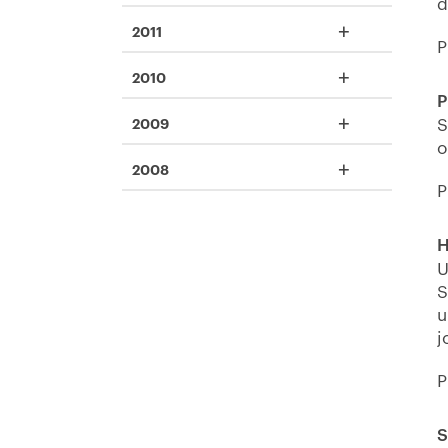
d
+
2011
P
+
2010
P
+
S
2009
o
+
2008
P
H
U
S
u
j
P
S