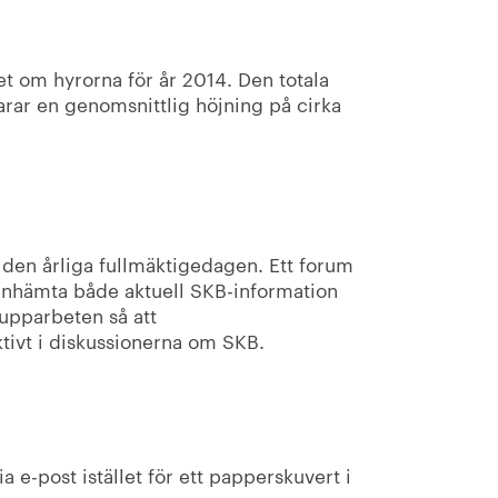
et om hyrorna för år 2014. Den totala
varar en genomsnittlig höjning på cirka
den årliga fullmäktigedagen. Ett forum
 inhämta både aktuell SKB-information
rupparbeten så att
ktivt i diskussionerna om SKB.
ia e-post istället för ett papperskuvert i