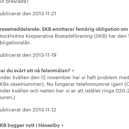
in brevlåda?
ublicerat den
2013-11-21
ressmeddelande: SKB emitterar femårig obligation o
tockholms Kooperativa Bostadsförening (SKB) har den 1
bligationslån.
ublicerat den
2013-11-19
ar du svårt att nå felanmälan?
nder kvällen den 12 november har vi haft problem me
KBs växelnummer). Nu fungerar telefonnumret igen! (O
nder kvällen och natten ber vi er att istället ringa 020-2
ouren.)
ublicerat den
2013-11-12
KB bygger nytt i Hässelby