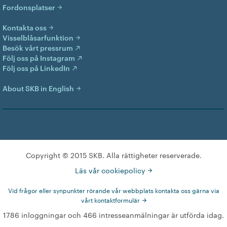
Fordonsplatser
Kontakta oss
Visselblåsarfunktion
Besök vårt pressrum
Följ oss på Instagram
Följ oss på LinkedIn
About SKB in English
Copyright © 2015 SKB. Alla rättigheter reserverade.
Läs vår cookiepolicy
Vid frågor eller synpunkter rörande vår webbplats kontakta oss gärna via
vårt kontaktformulär
1786 inloggningar och 466 intresseanmälningar är utförda idag.