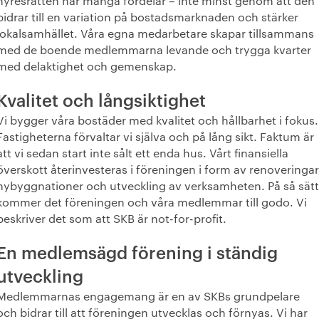
hyresrätten har många fördelar – inte minst genom att den
bidrar till en variation på bostadsmarknaden och stärker
lokalsamhället. Våra egna medarbetare skapar tillsammans
med de boende medlemmarna levande och trygga kvarter
med delaktighet och gemenskap.
Kvalitet och långsiktighet
Vi bygger våra bostäder med kvalitet och hållbarhet i fokus.
Fastigheterna förvaltar vi själva och på lång sikt. Faktum är
att vi sedan start inte sålt ett enda hus. Vårt finansiella
överskott återinvesteras i föreningen i form av renoveringar
nybyggnationer och utveckling av verksamheten. På så sätt
kommer det föreningen och våra medlemmar till godo. Vi
beskriver det som att SKB är not-for-profit.
En medlemsägd förening i ständig
utveckling
Medlemmarnas engagemang är en av SKBs grundpelare
och bidrar till att föreningen utvecklas och förnyas. Vi har