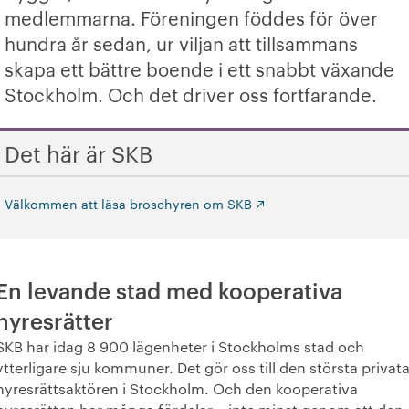
medlemmarna. Föreningen föddes för över
+
Verkställande organisation
hundra år sedan, ur viljan att tillsammans
skapa ett bättre boende i ett snabbt växande
+
Hållbarhet enligt SKB
Stockholm. Och det driver oss fortfarande.
+
Kontakta oss
Det här är SKB
SKB in English
Välkommen att läsa broschyren om SKB
+
Sök ledigt
+
Våra bostäder
En levande stad med kooperativa
Vår boendeform
hyresrätter
SKB har idag 8 900 lägenheter i Stockholms stad och
Jobba hos oss
ytterligare sju kommuner. Det gör oss till den största privat
hyresrättsaktören i Stockholm. Och den kooperativa