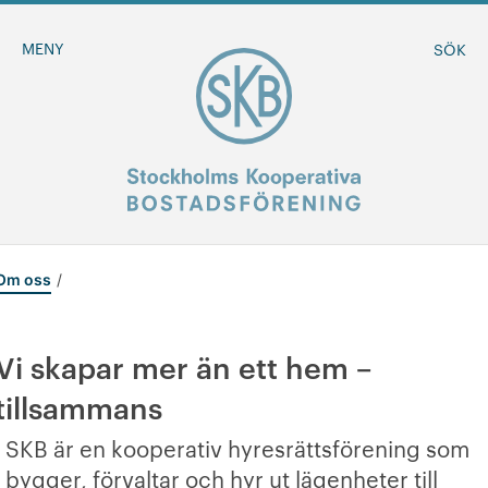
MENY
SÖK
Om oss
BLI MEDLEM
MINA SIDOR
Vi skapar mer än ett hem –
tillsammans
-
Om oss
SKB är en kooperativ hyresrättsförening som
+
Föreningen
bygger, förvaltar och hyr ut lägenheter till