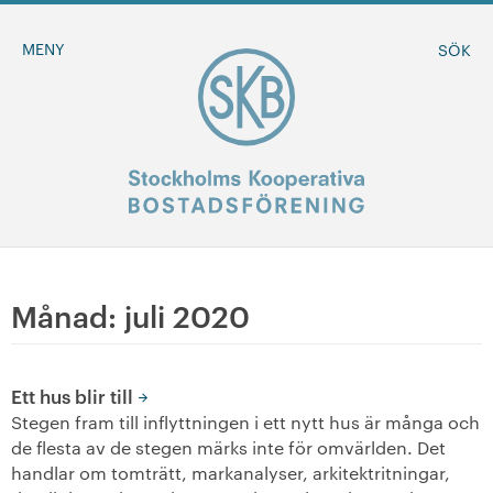
MENY
SÖK
BLI MEDLEM
Månad:
juli 2020
MINA SIDOR
Ett hus blir till
+
Om oss
Stegen fram till inflyttningen i ett nytt hus är många och
de flesta av de stegen märks inte för omvärlden. Det
+
handlar om tomträtt, markanalyser, arkitektritningar,
Sök ledigt