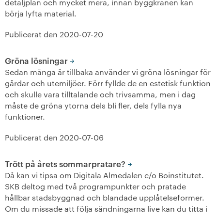
detaljplan och mycket mera, innan byggkranen kan
börja lyfta material.
+
Våra bostäder
Publicerat den
2020-07-20
Vår boendeform
Gröna lösningar
Jobba hos oss
Sedan många år tillbaka använder vi gröna lösningar för
gårdar och utemiljöer. Förr fyllde de en estetisk funktion
och skulle vara tilltalande och trivsamma, men i dag
måste de gröna ytorna dels bli fler, dels fylla nya
funktioner.
Publicerat den
2020-07-06
Trött på årets sommarpratare?
Då kan vi tipsa om Digitala Almedalen c/o Boinstitutet.
SKB deltog med två programpunkter och pratade
hållbar stadsbyggnad och blandade upplåtelseformer.
Om du missade att följa sändningarna live kan du titta i