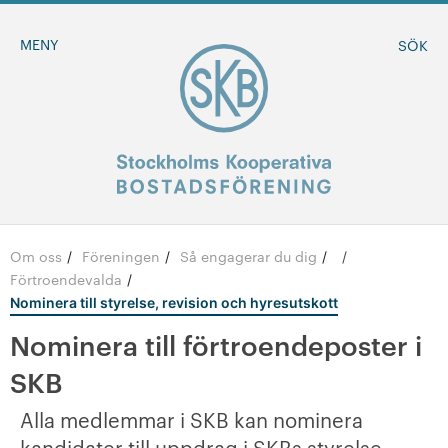
MENY
SÖK
Om oss
Föreningen
Så engagerar du dig
/
/
/
BLI MEDLEM
Förtroendevalda
/
Nominera till styrelse, revision och hyresutskott
MINA SIDOR
Nominera till förtroendeposter i
SKB
-
Om oss
Alla medlemmar i SKB kan nominera
-
Föreningen
kandidater till uppdrag i SKBs styrelse,