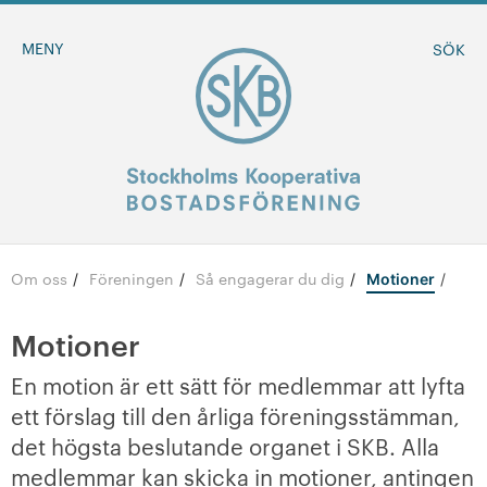
MENY
SÖK
Om oss
Föreningen
Så engagerar du dig
/
/
/
Motioner
BLI MEDLEM
Motioner
MINA SIDOR
En motion är ett sätt för medlemmar att lyfta
-
Om oss
ett förslag till den årliga föreningsstämman,
det högsta beslutande organet i SKB. Alla
-
Föreningen
medlemmar kan skicka in motioner, antingen