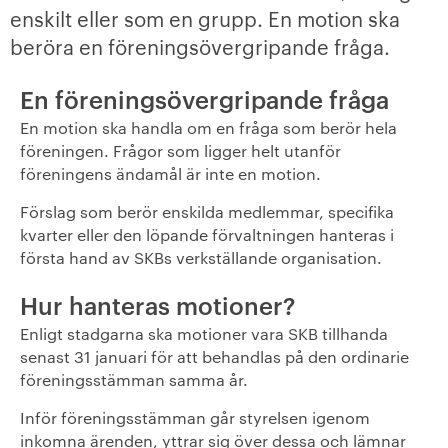
enskilt eller som en grupp. En motion ska
Medlemsmöten
beröra en föreningsövergripande fråga.
+
Medlemskap i SKB
En föreningsövergripande fråga
-
En motion ska handla om en fråga som berör hela
Så engagerar du dig
föreningen. Frågor som ligger helt utanför
föreningens ändamål är inte en motion.
Så här gör du!
Förslag som berör enskilda medlemmar, specifika
+
Förtroendevalda
kvarter eller den löpande förvaltningen hanteras i
första hand av SKBs verkställande organisation.
+
Föreningsstämma
Hur hanteras motioner?
Kvartersråd
Enligt stadgarna ska motioner vara SKB tillhanda
senast 31 januari för att behandlas på den ordinarie
-
Motioner
föreningsstämman samma år.
Inför föreningsstämman går styrelsen igenom
Att skriva en motion
inkomna ärenden, yttrar sig över dessa och lämnar