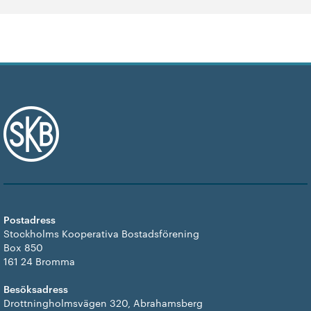
+
Hållbarhet enligt SKB
+
Kontakta oss
SKB in English
+
Sök ledigt
+
Våra bostäder
Vår boendeform
Postadress
Jobba hos oss
Stockholms Kooperativa Bostadsförening
Box 850
161 24 Bromma
Besöksadress
Drottningholmsvägen 320, Abrahamsberg