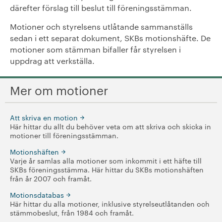
därefter förslag till beslut till föreningsstämman.
Motionshäften
Motioner och styrelsens utlåtande sammanställs
Motionsdatabas
sedan i ett separat dokument, SKBs motionshäfte. De
motioner som stämman bifaller får styrelsen i
+
uppdrag att verkställa.
På gång i föreningen
Läs din medlemstidning
Mer om motioner
Lagar, stadgar och riktlinjer
Att skriva en motion
Här hittar du allt du behöver veta om att skriva och skicka in
SKB i siffror
motioner till föreningsstämman.
Motionshäften
+
SKBs historia
Varje år samlas alla motioner som inkommit i ett häfte till
SKBs föreningsstämma. Här hittar du SKBs motionshäften
från år 2007 och framåt.
Den kooperativa koden
Motionsdatabas
Här hittar du alla motioner, inklusive styrelseutlåtanden och
+
Verkställande organisation
stämmobeslut, från 1984 och framåt.