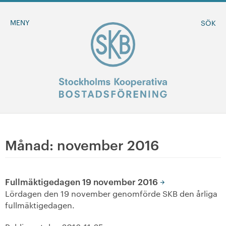
MENY
SÖK
BLI MEDLEM
Månad:
november 2016
MINA SIDOR
Fullmäktigedagen 19 november 2016
+
Om oss
Lördagen den 19 november genomförde SKB den årliga
fullmäktigedagen.
+
Sök ledigt