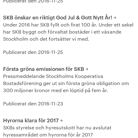
Publicerat den
2016-11-25
+
Våra bostäder
SKB önskar en riktigt God Jul & Gott Nytt År!
Under 2016 har SKB fyllt och firat 100 år. Under ett sekel
Vår boendeform
har SKB byggt och förvaltat bostäder i ett växande
Stockholm och det fortsätter vi med.
Jobba hos oss
Publicerat den
2016-11-25
Första gröna emissionen för SKB
Pressmeddelande Stockholms Kooperativa
Bostadsförening ger ut sin första gröna obligation om
300 miljoner kronor med en löptid på fem år.
Publicerat den
2016-11-23
Hyrorna klara för 2017
SKBs styrelse och hyresutskott har nu avslutat
hyressamrådet om hyrorna för år 2017