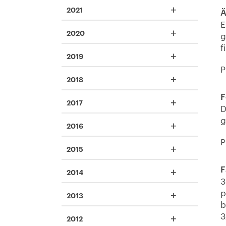
+
2021
Ä
E
+
2020
g
f
+
2019
P
+
2018
F
+
2017
D
g
+
2016
P
+
2015
F
+
2014
3
p
+
2013
b
3
+
2012