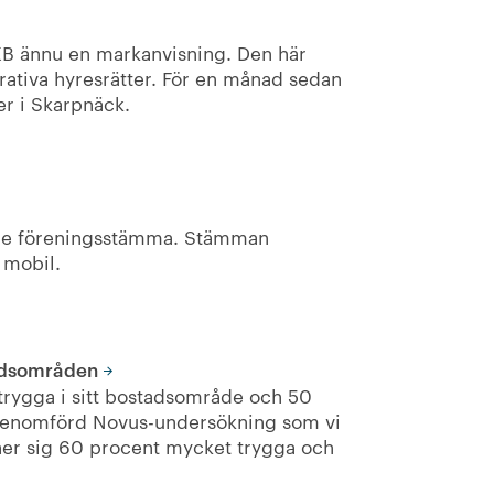
KB ännu en markanvisning. Den här
rativa hyresrätter. För en månad sedan
er i Skarpnäck.
arie föreningsstämma. Stämman
 mobil.
tadsområden
trygga i sitt bostadsområde och 50
n genomförd Novus-undersökning som vi
nner sig 60 procent mycket trygga och