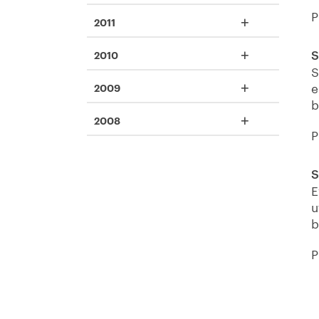
P
+
2011
+
S
2010
S
+
e
2009
b
+
2008
P
S
E
u
b
P