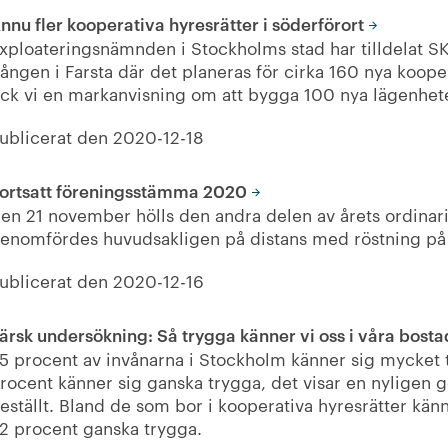
nnu fler kooperativa hyresrätter i söderförort
xploateringsnämnden i Stockholms stad har tilldelat S
ången i Farsta där det planeras för cirka 160 nya koope
ick vi en markanvisning om att bygga 100 nya lägenhet
ublicerat den
2020-12-18
ortsatt föreningsstämma 2020
en 21 november hölls den andra delen av årets ordin
enomfördes huvudsakligen på distans med röstning på
ublicerat den
2020-12-16
ärsk undersökning: Så trygga känner vi oss i våra bos
5 procent av invånarna i Stockholm känner sig mycket 
rocent känner sig ganska trygga, det visar en nylige
eställt. Bland de som bor i kooperativa hyresrätter kä
2 procent ganska trygga.