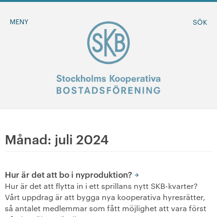
MENY
SÖK
BLI MEDLEM
Månad:
juli 2024
MINA SIDOR
Hur är det att bo i nyproduktion?
+
Om oss
Hur är det att flytta in i ett sprillans nytt SKB-kvarter?
Vårt uppdrag är att bygga nya kooperativa hyresrätter,
+
så antalet medlemmar som fått möjlighet att vara först
Sök ledigt