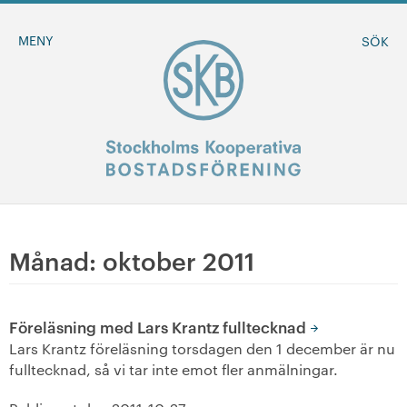
MENY
SÖK
BLI MEDLEM
Månad:
oktober 2011
MINA SIDOR
Föreläsning med Lars Krantz fulltecknad
+
Om oss
Lars Krantz föreläsning torsdagen den 1 december är nu
fulltecknad, så vi tar inte emot fler anmälningar.
+
Sök ledigt