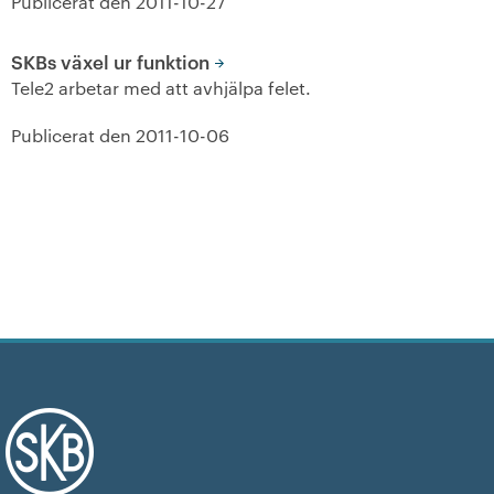
Publicerat den
2011-10-27
+
Våra bostäder
SKBs växel ur funktion
Tele2 arbetar med att avhjälpa felet.
Vår boendeform
Publicerat den
2011-10-06
Jobba hos oss