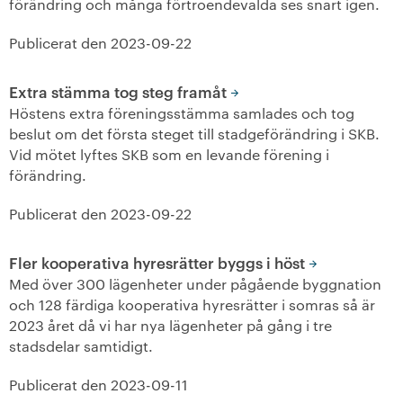
förändring och många förtroendevalda ses snart igen.
+
Våra bostäder
Publicerat den
2023-09-22
Vår boendeform
Extra stämma tog steg framåt
Höstens extra föreningsstämma samlades och tog
Jobba hos oss
beslut om det första steget till stadgeförändring i SKB.
Vid mötet lyftes SKB som en levande förening i
förändring.
Publicerat den
2023-09-22
Fler kooperativa hyresrätter byggs i höst
Med över 300 lägenheter under pågående byggnation
och 128 färdiga kooperativa hyresrätter i somras så är
2023 året då vi har nya lägenheter på gång i tre
stadsdelar samtidigt.
Publicerat den
2023-09-11