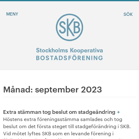
MENY
SÖK
BLI MEDLEM
Månad:
september 2023
MINA SIDOR
Extra stämman tog beslut om stadgeändring
+
Om oss
Höstens extra föreningsstämma samlades och tog
beslut om det första steget till stadgeförändring i SKB.
+
Vid mötet lyftes SKB som en levande förening i
Sök ledigt