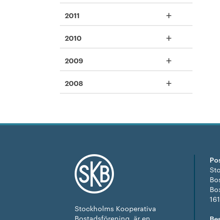
+
2011
+
2010
+
2009
+
2008
Po
St
Bo
Bo
16
Stockholms Kooperativa
Bostadsförening, är en
Be