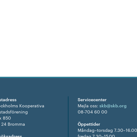
stadress
Servicecenter
ockholms Kooperativa
Mejla oss:
skb@skb.org
stadsförening
08-704 60 00
x 850
1 24 Bromma
Öppettider
Måndag–torsdag 7.30–16.00
söksadress
fredag 7.30–15.00.