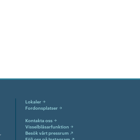
Lokaler
Fordonsplatser
Kontakta oss
Visselblåsarfunktion
,
Besök vårt pressrum
Följ oss på Instagram