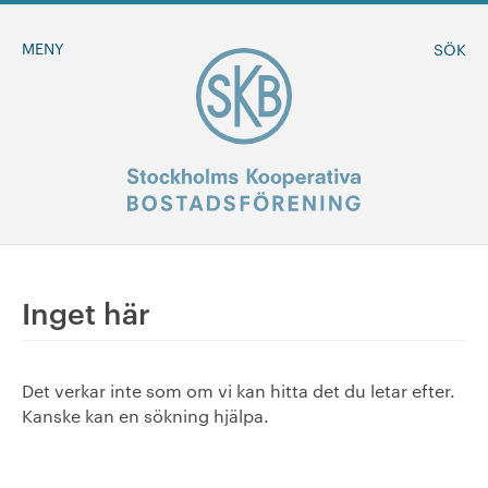
MENY
SÖK
BLI MEDLEM
Inget här
MINA SIDOR
Det verkar inte som om vi kan hitta det du letar efter.
+
Om oss
Kanske kan en sökning hjälpa.
+
Sök ledigt