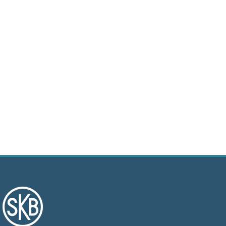
+
Våra bostäder
Vår boendeform
Jobba hos oss