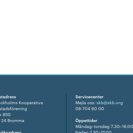
stadress
Servicecenter
ockholms Kooperativa
Mejla oss:
skb@skb.org
stadsförening
08-704 60 00
x 850
1 24 Bromma
Öppettider
Måndag–torsdag 7.30–16.00
söksadress
fredag 7.30–15.00.