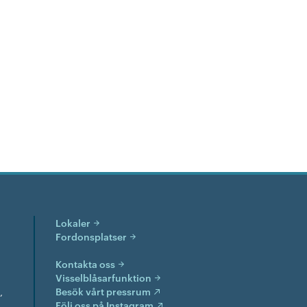
Lokaler
Fordonsplatser
Kontakta oss
Visselblåsarfunktion
,
Besök vårt pressrum
Följ oss på Instagram