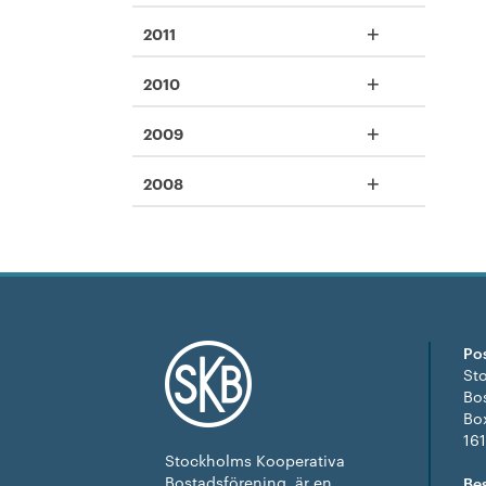
+
2011
+
2010
+
2009
+
2008
Po
St
Bo
Bo
16
Stockholms Kooperativa
Bostadsförening, är en
Be