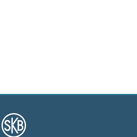
+
Våra bostäder
Vår boendeform
Jobba hos oss