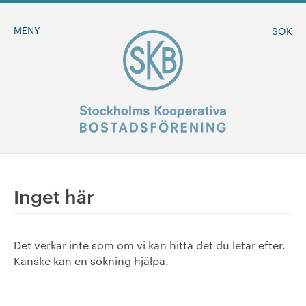
MENY
SÖK
BLI MEDLEM
Inget här
MINA SIDOR
Det verkar inte som om vi kan hitta det du letar efter.
+
Om oss
Kanske kan en sökning hjälpa.
+
Sök ledigt