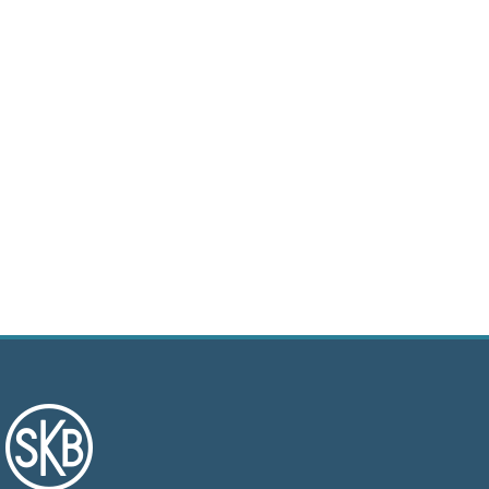
+
Våra bostäder
Vår boendeform
Jobba hos oss