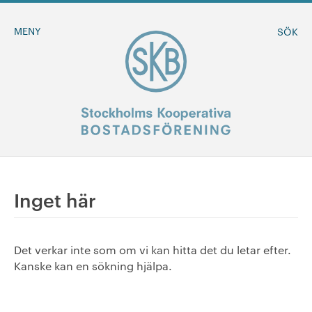
MENY
SÖK
BLI MEDLEM
Inget här
MINA SIDOR
Det verkar inte som om vi kan hitta det du letar efter.
+
Om oss
Kanske kan en sökning hjälpa.
+
Sök ledigt