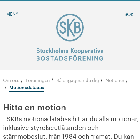
MENY
SÖK
Om oss
Föreningen
Så engagerar du dig
Motioner
/
/
/
BLI MEDLEM
/
Motionsdatabas
MINA SIDOR
Hitta en motion
I SKBs motionsdatabas hittar du alla motioner,
-
Om oss
inklusive styrelseutlåtanden och
-
Föreningen
stämmobeslut, från 1984 och framåt. Du kan