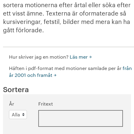
sortera motionerna efter årtal eller söka efter
Medlemsmöten
ett visst ämne. Texterna är oformaterade så
kursiveringar, fetstil, bilder med mera kan ha
+
Medlemskap i SKB
gått förlorade.
-
Så engagerar du dig
Så här gör du!
Hur skriver jag en motion?
Läs mer
+
Häften i pdf-format med motioner samlade per år
Förtroendevalda
från
år 2001 och framåt
+
Föreningsstämma
Sortera
Kvartersråd
År
Fritext
-
Motioner
Att skriva en motion