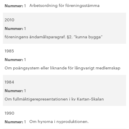
+
Hållbarhet enligt SKB
Arbetsordning för föreningsstämma
Nummer:
1
+
Kontakta oss
2010
Nummer:
1
SKB in English
föreningens ändamålsparagraf. §2. ”kunna bygga”
+
Sök ledigt
1985
Nummer:
1
+
Våra bostäder
Om poängsystem eller liknande för långvarigt medlemskap
Vår boendeform
1984
Nummer:
1
Jobba hos oss
Om fullmäktigerepresentationen i kv Kartan-Skalan
1990
Om hyrorna i nyproduktionen.
Nummer:
1