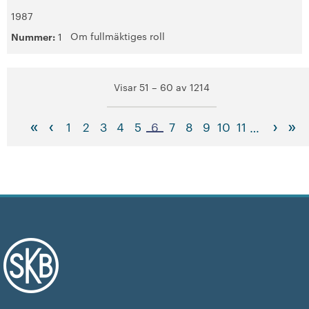
1987
Om fullmäktiges roll
Nummer:
1
Visar 51 – 60 av 1214
«
‹
›
»
1
2
3
4
5
6
7
8
9
10
11
…