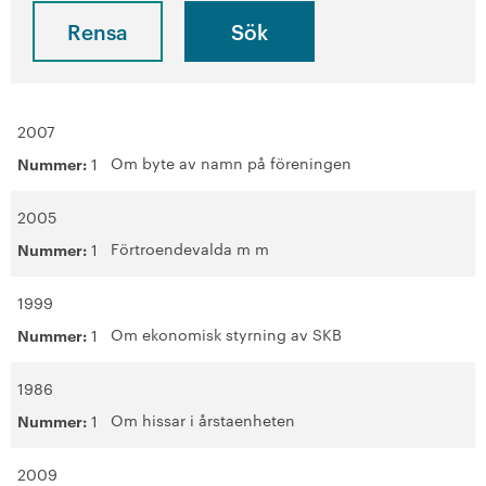
Motionshäften
Rensa
Motionsdatabas
+
2007
På gång i föreningen
Om byte av namn på föreningen
Nummer:
1
Läs din medlemstidning
2005
Lagar, stadgar och riktlinjer
Förtroendevalda m m
Nummer:
1
SKB i siffror
1999
Om ekonomisk styrning av SKB
Nummer:
1
+
SKBs historia
1986
Den kooperativa koden
Om hissar i årstaenheten
Nummer:
1
+
Verkställande organisation
2009