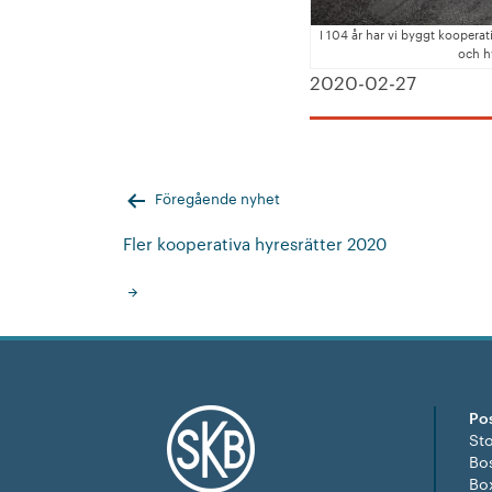
I 104 år har vi byggt kooperat
och hy
2020-02-27
Inläggsnavigering
Föregående nyhet
Fler kooperativa hyresrätter 2020
Po
St
Bo
Bo