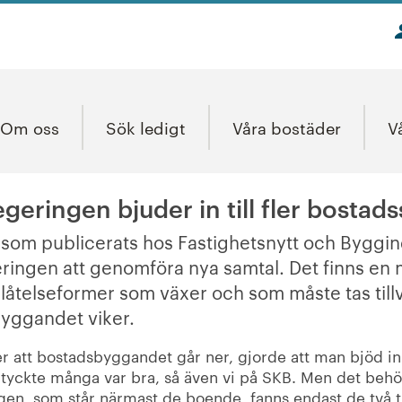
Om oss
Sök ledigt
Våra bostäder
V
regeringen bjuder in till fler bostad
l som publicerats hos Fastighetsnytt och Byggin
ringen att genomföra nya samtal.
Det finns en 
åtelseformer som växer och som måste tas tillv
byggandet viker.
 att bostadsbyggandet går ner, gjorde att man bjöd in 
tyckte många var bra, så även vi på SKB. Men det behöv
en, som står närmast de boende, fanns endast de två tr