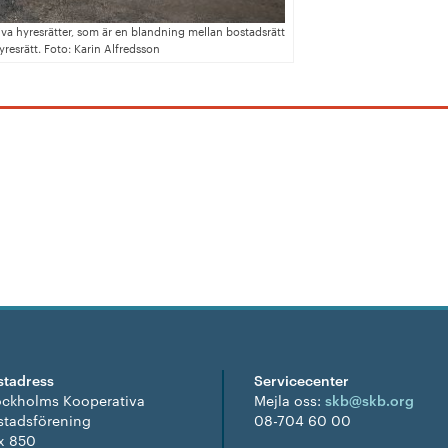
iva hyresrätter, som är en blandning mellan bostadsrätt
resrätt. Foto: Karin Alfredsson
stadress
Servicecenter
ockholms Kooperativa
Mejla oss:
skb@skb.org
stadsförening
08-704 60 00
x 850