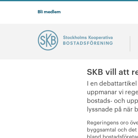
Bli medlem
SKB vill att 
I en debattartike
uppmanar vi rege
bostads- och uppl
lyssnade på när 
Regeringens oro över
byggsamtal och det 
bland bostadsföretag