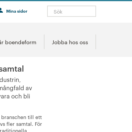
Mina sidor
år boendeform
Jobba hos oss
ssamtal
dustrin,
mångfald av
ara och bli
branschen till ett
s fler samtal. För
aditionella