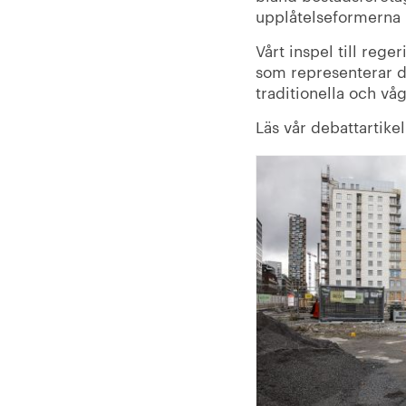
upplåtelseformerna 
Vårt inspel till rege
som representerar d
traditionella och vå
Läs vår debattartike