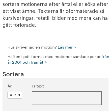
sortera motionerna efter årtal eller söka efter
Medlemsmöten
ett visst ämne. Texterna är oformaterade så
kursiveringar, fetstil, bilder med mera kan ha
+
Medlemskap i SKB
gått förlorade.
-
Så engagerar du dig
Så här gör du!
Hur skriver jag en motion?
Läs mer
+
Häften i pdf-format med motioner samlade per år
Förtroendevalda
från
år 2001 och framåt
+
Föreningsstämma
Sortera
Kvartersråd
År
Fritext
-
Motioner
Att skriva en motion