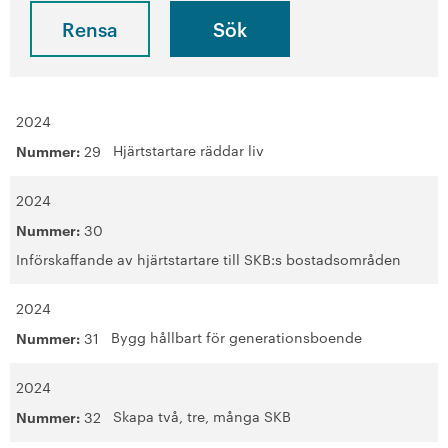
Motionshäften
Rensa
Motionsdatabas
+
2024
På gång i föreningen
Hjärtstartare räddar liv
Nummer:
29
Läs din medlemstidning
2024
Lagar, stadgar och riktlinjer
Nummer:
30
Införskaffande av hjärtstartare till SKB:s bostadsområden
SKB i siffror
2024
+
SKBs historia
Bygg hållbart för generationsboende
Nummer:
31
Den kooperativa koden
2024
+
Verkställande organisation
Skapa två, tre, många SKB
Nummer:
32