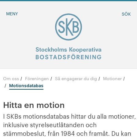
MENY
SÖK
Om oss
Föreningen
Så engagerar du dig
Motioner
/
/
/
BLI MEDLEM
/
Motionsdatabas
MINA SIDOR
Hitta en motion
I SKBs motionsdatabas hittar du alla motioner,
-
Om oss
inklusive styrelseutlåtanden och
-
Föreningen
stämmobeslut, från 1984 och framåt. Du kan