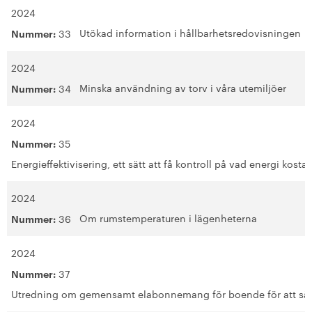
+
Hållbarhet enligt SKB
2024
Utökad information i hållbarhetsredovisningen
Nummer:
33
+
Kontakta oss
2024
SKB in English
Minska användning av torv i våra utemiljöer
Nummer:
34
+
Sök ledigt
2024
Nummer:
35
+
Våra bostäder
Energieffektivisering, ett sätt att få kontroll på vad energi kosta
Vår boendeform
2024
Om rumstemperaturen i lägenheterna
Nummer:
36
Jobba hos oss
2024
Nummer:
37
Utredning om gemensamt elabonnemang för boende för att sä