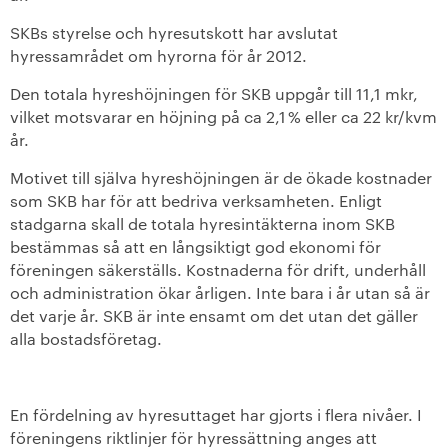
SKBs styrelse och hyresutskott har avslutat
+
Våra bostäder
hyressamrådet om hyrorna för år 2012.
Vår boendeform
Den totala hyreshöjningen för SKB uppgår till 11,1 mkr,
vilket motsvarar en höjning på ca 2,1 % eller ca 22 kr/kvm
år.
Jobba hos oss
Motivet till själva hyreshöjningen är de ökade kostnader
som SKB har för att bedriva verksamheten. Enligt
stadgarna skall de totala hyresintäkterna inom SKB
bestämmas så att en långsiktigt god ekonomi för
föreningen säkerställs. Kostnaderna för drift, underhåll
och administration ökar årligen. Inte bara i år utan så är
det varje år. SKB är inte ensamt om det utan det gäller
alla bostadsföretag.
En fördelning av hyresuttaget har gjorts i flera nivåer. I
föreningens riktlinjer för hyressättning anges att