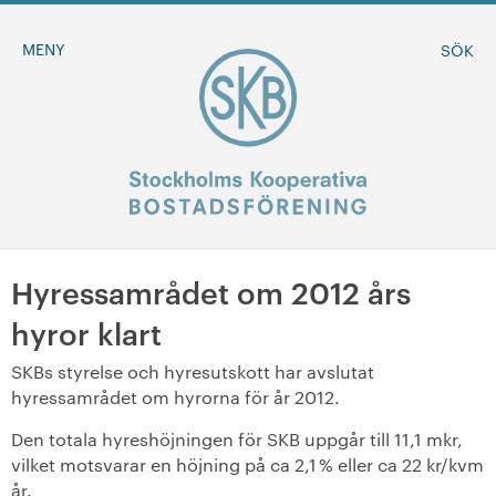
MENY
SÖK
Hyressamrådet om 2012 års
BLI MEDLEM
hyror klart
MINA SIDOR
SKBs styrelse och hyresutskott har avslutat
hyressamrådet om hyrorna för år 2012.
+
Om oss
Den totala hyreshöjningen för SKB uppgår till 11,1 mkr,
vilket motsvarar en höjning på ca 2,1 % eller ca 22 kr/kvm
+
Sök ledigt
år.