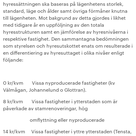
hyressättningen ska baseras på lägenhetens storlek,
standard, läge och ålder samt övriga förmåner knutna
till lägenheten. Mot bakgrund av detta gjordes i likhet
med tidigare år en uppföljning av den totala
hyresstrukturen samt en jämförelse av hyresnivåerna i
respektive fastighet. Den sammantagna bedömningen
som styrelsen och hyresutskottet enats om resulterade i
en differentiering av hyresuttaget i olika nivåer enligt
följande:
0 kr/kvm Vissa nyproducerade fastigheter (kv
Välmågan, Johannelund o Glottran).
8 kr/kvm Vissa fastigheter i ytterstaden som är
påverkade av stamrenoveringar, hög
omflyttning eller nyproducerade
14 kr/kvm Vissa fastigheter i yttre ytterstaden (Tensta,