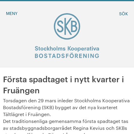
MENY
SÖK
Första spadtaget i nytt kvarter i
BLI MEDLEM
Fruängen
MINA SIDOR
Torsdagen den 29 mars inleder Stockholms Kooperativa
Bostadsförening (SKB) bygget av det nya kvarteret
+
Om oss
Tältlägret i Fruängen.
Det traditionsenliga gemensamma första spadtaget tas
av stadsbyggnadsborgarrådet Regina Kevius och SKBs
+
Sök ledigt