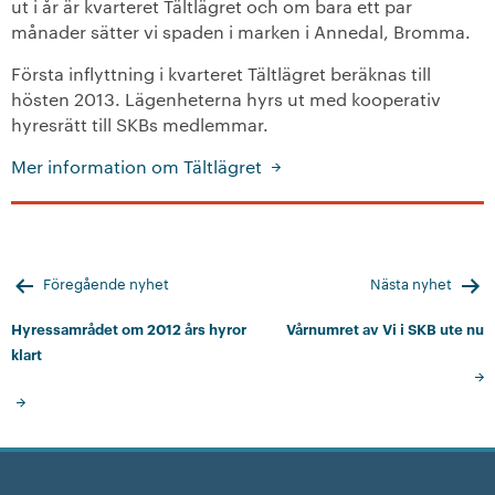
ut i år är kvarteret Tältlägret och om bara ett par
månader sätter vi spaden i marken i Annedal, Bromma.
Första inflyttning i kvarteret Tältlägret beräknas till
hösten 2013. Lägenheterna hyrs ut med kooperativ
hyresrätt till SKBs medlemmar.
Mer information om Tältlägret
Inläggsnavigering
Föregående nyhet
Nästa nyhet
Hyressamrådet om 2012 års hyror
Vårnumret av Vi i SKB ute nu
klart