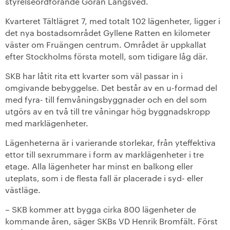
styrelseordförande Göran Långsved.
+
Våra bostäder
Kvarteret Tältlägret 7, med totalt 102 lägenheter, ligger i
det nya bostadsområdet Gyllene Ratten en kilometer
väster om Fruängen centrum. Området är uppkallat
Vår boendeform
efter Stockholms första motell, som tidigare låg där.
Jobba hos oss
SKB har låtit rita ett kvarter som väl passar in i
omgivande bebyggelse. Det består av en u-formad del
med fyra- till femvåningsbyggnader och en del som
utgörs av en två till tre våningar hög byggnadskropp
med marklägenheter.
Lägenheterna är i varierande storlekar, från yteffektiva
ettor till sexrummare i form av marklägenheter i tre
etage. Alla lägenheter har minst en balkong eller
uteplats, som i de flesta fall är placerade i syd- eller
västläge.
– SKB kommer att bygga cirka 800 lägenheter de
kommande åren, säger SKBs VD Henrik Bromfält. Först