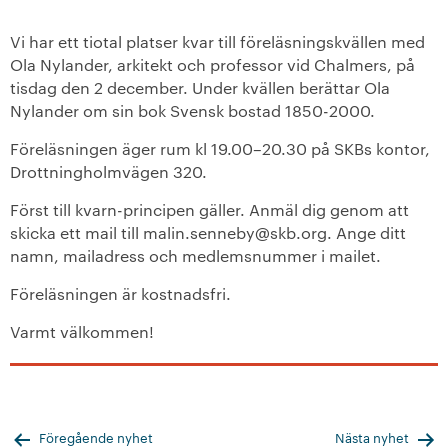
+
Våra bostäder
Vi har ett tiotal platser kvar till föreläsningskvällen med
Ola Nylander, arkitekt och professor vid Chalmers, på
tisdag den 2 december. Under kvällen berättar Ola
Vår boendeform
Nylander om sin bok Svensk bostad 1850-2000.
Jobba hos oss
Föreläsningen äger rum kl 19.00–20.30 på SKBs kontor,
Drottningholmvägen 320.
Först till kvarn-principen gäller. Anmäl dig genom att
skicka ett mail till malin.senneby@skb.org. Ange ditt
namn, mailadress och medlemsnummer i mailet.
Föreläsningen är kostnadsfri.
Varmt välkommen!
Inläggsnavigering
Föregående nyhet
Nästa nyhet