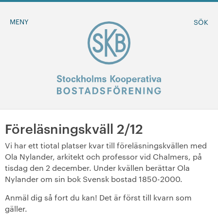
MENY
SÖK
Föreläsningskväll 2/12
BLI MEDLEM
Vi har ett tiotal platser kvar till föreläsningskvällen med
Ola Nylander, arkitekt och professor vid Chalmers, på
MINA SIDOR
tisdag den 2 december. Under kvällen berättar Ola
Nylander om sin bok Svensk bostad 1850-2000.
+
Om oss
Anmäl dig så fort du kan! Det är först till kvarn som
+
gäller.
Sök ledigt