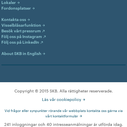
Lokaler
Fordonsplatser
Kontakta oss
Visselblåsarfunktion
Besök vårt pressrum
Följ oss på Instagram
Följ oss på LinkedIn
About SKB in English
Copyright © 2015 SKB. Alla rättigheter reserverade.
Läs vår cookiepolicy
Vid frågor eller synpunkter rörande vår webbplats kontakta oss gärna via
vårt kontaktformulär
241 inloggningar och 40 intresseanmälningar är utförda idag.