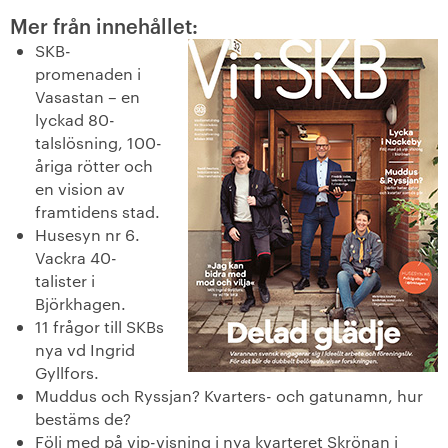
Mer från innehållet:
+
Våra bostäder
SKB-
promenaden i
Vår boendeform
Vasastan – en
lyckad 80-
Jobba hos oss
talslösning, 100-
åriga rötter och
en vision av
framtidens stad.
Husesyn nr 6.
Vackra 40-
talister i
Björkhagen.
11 frågor till SKBs
nya vd Ingrid
Gyllfors.
Muddus och Ryssjan? Kvarters- och gatunamn, hur
bestäms de?
Följ med på vip-visning i nya kvarteret Skrönan i