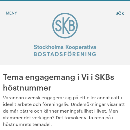
MENY
SÖK
Tema engagemang i Vi i SKBs
BLI MEDLEM
höstnummer
MINA SIDOR
Varannan svensk engagerar sig på ett eller annat sätt i
ideellt arbete och föreningsliv. Undersökningar visar att
+
Om oss
de mår bättre och känner meningsfullhet i livet. Men
stämmer det verkligen? Det försöker vi ta reda på i
höstnumrets temadel.
+
Sök ledigt