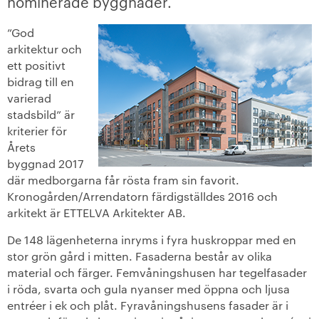
nominerade byggnader.
+
Våra bostäder
”God
arkitektur och
Vår boendeform
ett positivt
bidrag till en
varierad
Jobba hos oss
stadsbild” är
kriterier för
Årets
byggnad 2017
där medborgarna får rösta fram sin favorit.
Kronogården/Arrendatorn färdigställdes 2016 och
arkitekt är ETTELVA Arkitekter AB.
De 148 lägenheterna inryms i fyra huskroppar med en
stor grön gård i mitten. Fasaderna består av olika
material och färger. Femvåningshusen har tegelfasader
i röda, svarta och gula nyanser med öppna och ljusa
entréer i ek och plåt. Fyravåningshusens fasader är i