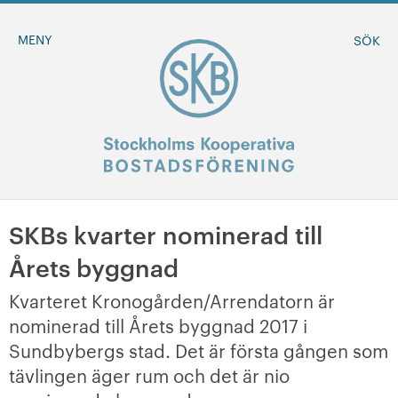
MENY
SÖK
SKBs kvarter nominerad till
BLI MEDLEM
Årets byggnad
MINA SIDOR
Kvarteret Kronogården/Arrendatorn är
nominerad till Årets byggnad 2017 i
+
Om oss
Sundbybergs stad.
Det är första gången som
tävlingen äger rum och det är nio
+
Sök ledigt