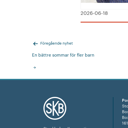
2026-06-18
Inläggsnavigering
Föregående nyhet
En bättre sommar för fler barn
Po
St
Bo
Bo
16