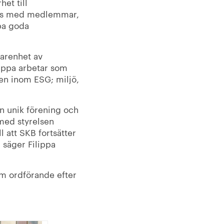
et till
mans med medlemmar,
pa goda
farenhet av
ippa arbetar som
en inom ESG; miljö,
en unik förening och
 med styrelsen
l att SKB fortsätter
säger Filippa
om ordförande efter