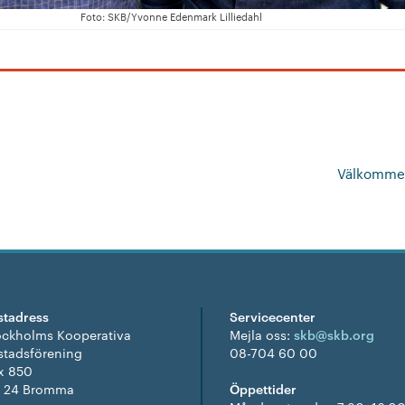
Foto: SKB/Yvonne Edenmark Lilliedahl
Välkommen 
stadress
Servicecenter
ockholms Kooperativa
Mejla oss:
skb@skb.org
stadsförening
08-704 60 00
x 850
1 24 Bromma
Öppettider