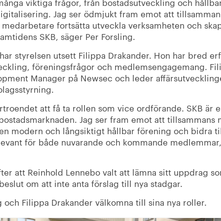
nga viktiga frågor, från bostadsutveckling och hållbarh
gitalisering. Jag ser ödmjukt fram emot att tillsam
 medarbetare fortsätta utveckla verksamheten och ska
framtidens SKB, säger Per Forsling.
 har styrelsen utsett Filippa Drakander. Hon har bred er
tveckling, föreningsfrågor och medlemsengagemang. Fil
lopment Manager på Newsec och leder affärsutveckling
olagsstyrning.
örtroendet att få ta rollen som vice ordförande. SKB är 
å bostadsmarknaden. Jag ser fram emot att tillsammans
 en modern och långsiktigt hållbar förening och bidra til
relevant för både nuvarande och kommande medlemmar, 
ter att Reinhold Lennebo valt att lämna sitt uppdrag s
slut om att inte anta förslag till nya stadgar.
g och Filippa Drakander välkomna till sina nya roller.