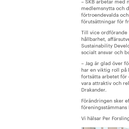
– SKB arbetar med må
medlemsnytta och di
förtroendevalda och
förutsättningar för 
Till vice ordförande
hållbarhet, affärsu
Sustainability Deve
socialt ansvar och b
– Jag är glad över f
har en viktig roll p
fortsätta arbetet för
vara attraktiv och 
Drakander.
Förändringen sker ef
föreningsstämmans be
Vi hälsar Per Forslin