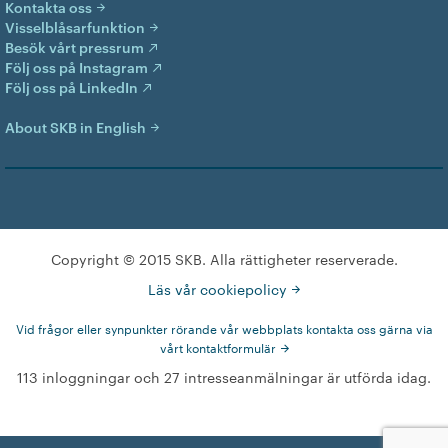
Kontakta oss
Visselblåsarfunktion
Besök vårt pressrum
Följ oss på Instagram
Följ oss på LinkedIn
About SKB in English
Copyright © 2015 SKB. Alla rättigheter reserverade.
Läs vår cookiepolicy
Vid frågor eller synpunkter rörande vår webbplats kontakta oss gärna via
vårt kontaktformulär
113 inloggningar och 27 intresseanmälningar är utförda idag.