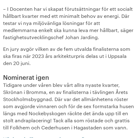
– I Docenten har vi skapat förutsättningar för ett socialt
hållbart kvarter med ett minimalt behov av energi. Där
testar vi nya miljövänliga lösningar för att
medlemmarna enkelt ska kunna leva mer hållbart, säger
fastighetsutvecklingschef Johan Jarding.
En jury avgör vilken av de fem utvalda finalisterna som
ska firas när 2023 års arkitekturpris delas ut i Uppsala
den 20 juni.
Nominerat igen
Tidigare under våren blev vårt allra nyaste kvarter,
Skrönan i Bromma, en av finalisterna i tävlingen Årets
Stockholmsbyggnad. Där var det allmänhetens röster
som avgjorde vinnaren och för de sex formstarka husen
längs med Nockebyskogen räckte det ända upp till en
stolt andraplacering! Tack alla som röstade och grattis
till Folkhem och Cederhusen i Hagastaden som vann.