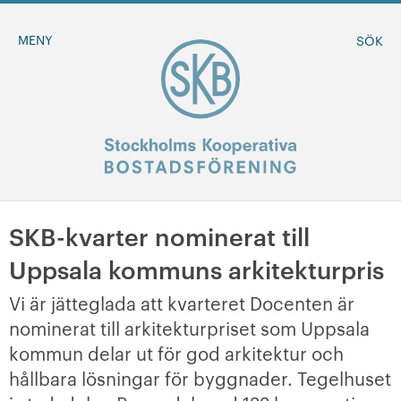
MENY
SÖK
SKB-kvarter nominerat till
BLI MEDLEM
Uppsala kommuns arkitekturpris
MINA SIDOR
Vi är jätteglada att kvarteret Docenten är
nominerat till arkitekturpriset som Uppsala
+
Om oss
kommun delar ut för god arkitektur och
hållbara lösningar för byggnader. Tegelhuset
+
Sök ledigt