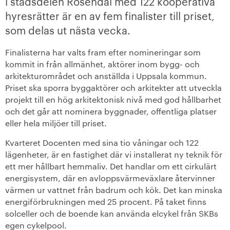
i stadsdelen Rosendal med 122 kooperativa
hyresrätter är en av fem finalister till priset,
+
Våra bostäder
som delas ut nästa vecka.
Vår boendeform
Finalisterna har valts fram efter nomineringar som
kommit in från allmänhet, aktörer inom bygg- och
Jobba hos oss
arkitekturområdet och anställda i Uppsala kommun.
Priset ska sporra byggaktörer och arkitekter att utveckla
projekt till en hög arkitektonisk nivå med god hållbarhet
och det går att nominera byggnader, offentliga platser
eller hela miljöer till priset.
Kvarteret Docenten med sina tio våningar och 122
lägenheter, är en fastighet där vi installerat ny teknik för
ett mer hållbart hemmaliv. Det handlar om ett cirkulärt
energisystem, där en avloppsvärmeväxlare återvinner
värmen ur vattnet från badrum och kök. Det kan minska
energiförbrukningen med 25 procent. På taket finns
solceller och de boende kan använda elcykel från SKBs
egen cykelpool.