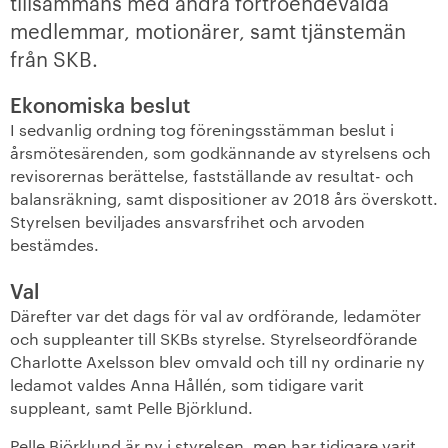
tillsammans med andra förtroendevalda
medlemmar, motionärer, samt tjänstemän
+
Våra bostäder
från SKB.
Vår boendeform
Ekonomiska beslut
I sedvanlig ordning tog föreningsstämman beslut i
Jobba hos oss
årsmötesärenden, som godkännande av styrelsens och
revisorernas berättelse, fastställande av resultat- och
balansräkning, samt dispositioner av 2018 års överskott.
Styrelsen beviljades ansvarsfrihet och arvoden
bestämdes.
Val
Därefter var det dags för val av ordförande, ledamöter
och suppleanter till SKBs styrelse. Styrelseordförande
Charlotte Axelsson blev omvald och till ny ordinarie ny
ledamot valdes Anna Hållén, som tidigare varit
suppleant, samt Pelle Björklund.
Pelle Björklund är ny i styrelsen, men har tidigare varit