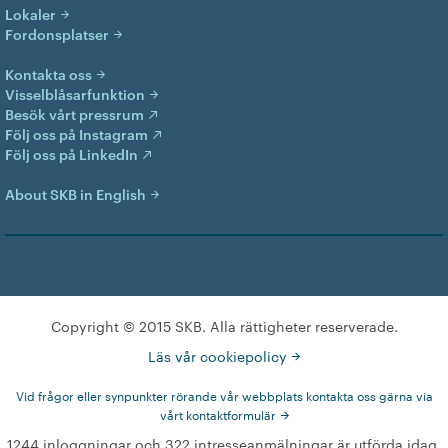
Lokaler
Fordonsplatser
Kontakta oss
Visselblåsarfunktion
Besök vårt pressrum
Följ oss på Instagram
Följ oss på LinkedIn
About SKB in English
Copyright © 2015 SKB. Alla rättigheter reserverade.
Läs vår cookiepolicy
Vid frågor eller synpunkter rörande vår webbplats kontakta oss gärna via
vårt kontaktformulär
1244 inloggningar och 322 intresseanmälningar är utförda idag.