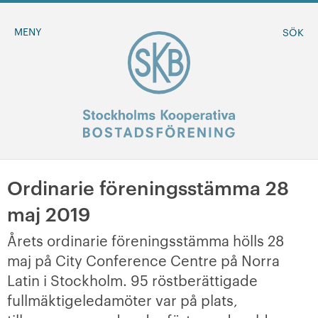
MENY
SÖK
Ordinarie föreningsstämma 28
BLI MEDLEM
maj 2019
MINA SIDOR
Årets ordinarie föreningsstämma hölls 28
maj på City Conference Centre på Norra
+
Om oss
Latin i Stockholm. 95 röstberättigade
fullmäktigeledamöter var på plats,
+
Sök ledigt