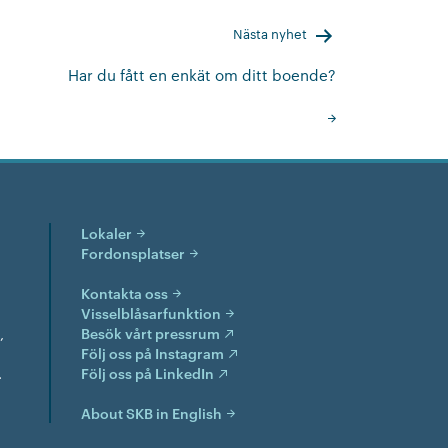
Nästa nyhet
Har du fått en enkät om ditt boende?
Lokaler
Fordonsplatser
Kontakta oss
Visselblåsarfunktion
,
Besök vårt pressrum
Följ oss på Instagram
.
Följ oss på LinkedIn
About SKB in English