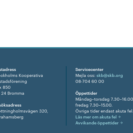
stadress
Servicecenter
ockholms Kooperativa
Mejla oss:
skb@skb.org
stadsförening
08-704 60 00
x 850
1 24 Bromma
Öppettider
Måndag–torsdag 7.30–16.00
söksadress
fredag 7.30–15.00.
ottningholmsvägen 320,
Övriga tider endast akuta fel
rahamsberg
Läs mer om akuta fel
Avvikande öppettider