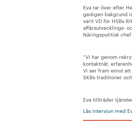
Eva tar över efter H
gedigen bakgrund in
varit VD för HSBs Rik
affärsutvecklings- 
Näringspolitisk che
”Vi har genom rekry
kontaktnät, erfaren
Vi ser fram emot at
SKBs traditioner och
Eva tillträder tjäns
Läs intervjun med E