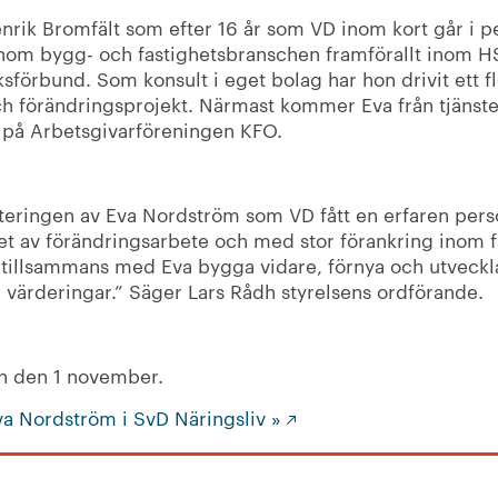
enrik Bromfält som efter 16 år som VD inom kort går i p
om bygg- och fastighetsbranschen framförallt inom HS
sförbund. Som konsult i eget bolag har hon drivit ett fl
och förändringsprojekt. Närmast kommer Eva från tjänst
f på Arbetsgivarföreningen KFO.
teringen av Eva Nordström som VD fått en erfaren pers
het av förändringsarbete och med stor förankring inom 
t tillsammans med Eva bygga vidare, förnya och utveckl
 värderingar.” Säger Lars Rådh styrelsens ordförande.
ten den 1 november.
va Nordström i SvD Näringsliv »