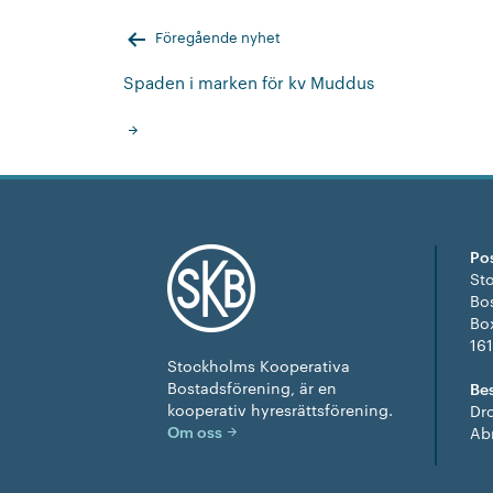
Inläggsnavigering
Föregående nyhet
Spaden i marken för kv Muddus
Po
St
Bo
Bo
16
Stockholms Kooperativa
Bostadsförening, är en
Be
kooperativ hyresrätts­förening.
Dr
Om oss
Ab