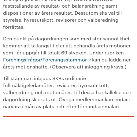
fastställande av resultat- och balansräkning samt
+
Våra bostäder
dispositioner av årets resultat. Dessutom ska val till
styrelse, hyresutskott, revisorer och valberedning
förrättas.
Vår boendeform
Den punkt på dagordningen som med stor sannolikhet
Jobba hos oss
kommer att ta längst tid är att behandla årets motioner
som i år uppgår till totalt 69 stycken. Under rubriken
Föreningsfrågor/Föreningsstämmor
kan du ladda ner
årets motionshäfte. (Observera att inloggning krävs.)
Till stämman inbjuds SKBs ordinarie
fullmäktigeledamöter, revisorer, hyresutskott,
valberedning och motionärer. Till dessa har kallelse och
dagordning skickats ut. Övriga medlemmar kan endast
närvara i mån av plats och efter förhandsanmälan.