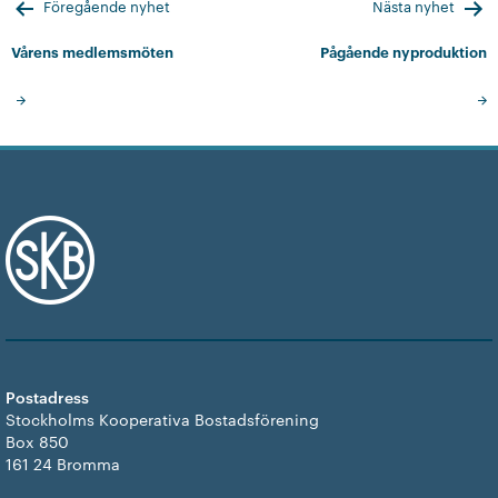
Inläggsnavigering
Föregående nyhet
Nästa nyhet
Vårens medlemsmöten
Pågående nyproduktion
Postadress
Stockholms Kooperativa Bostadsförening
Box 850
161 24 Bromma