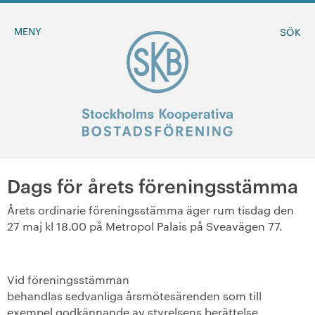
MENY
SÖK
Dags för årets föreningsstämma
BLI MEDLEM
Årets ordinarie föreningsstämma äger rum tisdag den
27 maj kl 18.00 på Metropol Palais på Sveavägen 77.
MINA SIDOR
+
Om oss
Vid föreningsstämman
behandlas sedvanliga årsmötesärenden som till
+
Sök ledigt
exempel godkännande av styrelsens berättelse,