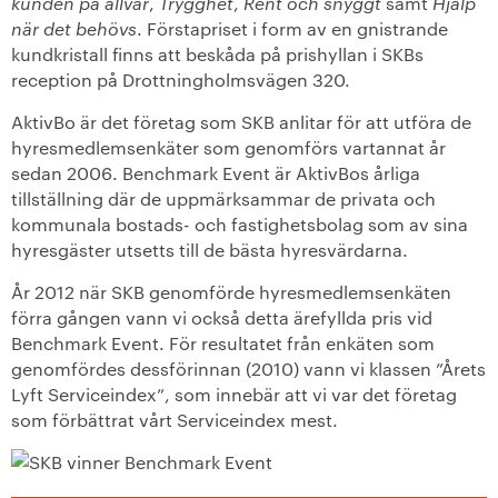
kunden på allvar
,
Trygghet
,
Rent och snyggt
samt
Hjälp
när det behövs
. Förstapriset i form av en gnistrande
+
Våra bostäder
kundkristall finns att beskåda på prishyllan i SKBs
reception på Drottningholmsvägen 320.
Vår boendeform
AktivBo är det företag som SKB anlitar för att utföra de
hyresmedlemsenkäter som genomförs vartannat år
Jobba hos oss
sedan 2006. Benchmark Event är AktivBos årliga
tillställning där de uppmärksammar de privata och
kommunala bostads- och fastighetsbolag som av sina
hyresgäster utsetts till de bästa hyresvärdarna.
År 2012 när SKB genomförde hyresmedlemsenkäten
förra gången vann vi också detta ärefyllda pris vid
Benchmark Event. För resultatet från enkäten som
genomfördes dessförinnan (2010) vann vi klassen ”Årets
Lyft Serviceindex”, som innebär att vi var det företag
som förbättrat vårt Serviceindex mest.