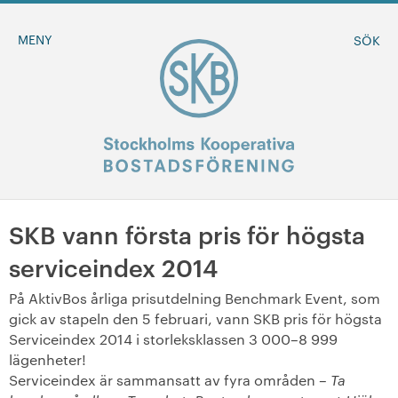
MENY
SÖK
SKB vann första pris för högsta
BLI MEDLEM
serviceindex 2014
MINA SIDOR
På AktivBos årliga prisutdelning Benchmark Event, som
gick av stapeln den 5 februari, vann SKB pris för högsta
+
Om oss
Serviceindex 2014 i storleksklassen 3 000–8 999
lägenheter!
Serviceindex är sammansatt av fyra områden –
+
Ta
Sök ledigt