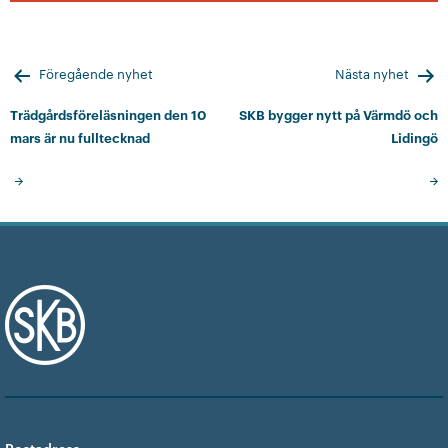
Inläggsnavigering
Föregående nyhet
Nästa nyhet
Trädgårdsföreläsningen den 10
SKB bygger nytt på Värmdö och
mars är nu fulltecknad
Lidingö
Postadress