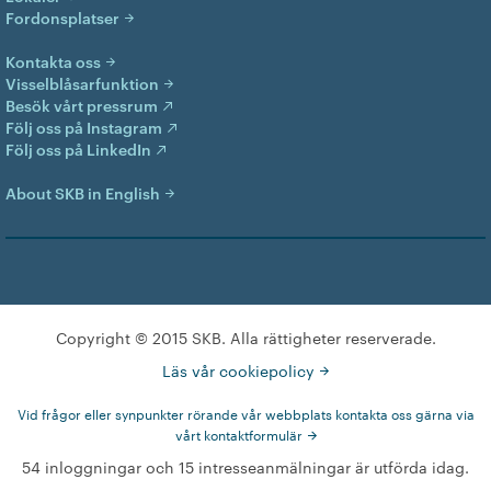
Fordonsplatser
Kontakta oss
Visselblåsarfunktion
Besök vårt pressrum
Följ oss på Instagram
Följ oss på LinkedIn
About SKB in English
Copyright © 2015 SKB. Alla rättigheter reserverade.
Läs vår cookiepolicy
Vid frågor eller synpunkter rörande vår webbplats kontakta oss gärna via
vårt kontaktformulär
54 inloggningar och 15 intresseanmälningar är utförda idag.