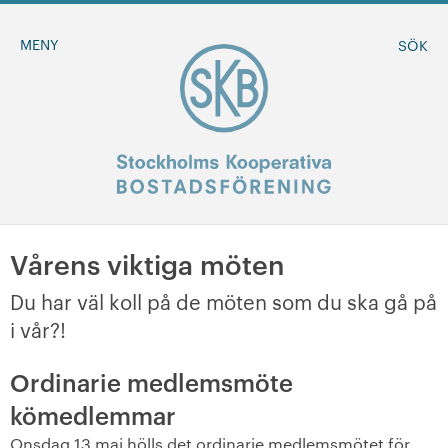
MENY
SÖK
Vårens viktiga möten
BLI MEDLEM
Du har väl koll på de möten som du ska gå på
MINA SIDOR
i vår?!
Ordinarie medlemsmöte
+
Om oss
kömedlemmar
+
Sök ledigt
Onsdag 13 maj hölls det ordinarie medlemsmötet för