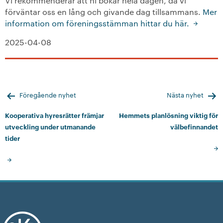
Vi rekommenderar att ni bokar hela dagen, då vi
förväntar oss en lång och givande dag tillsammans.
Mer
information om föreningsstämman hittar du här.
2025-04-08
Inläggsnavigering
Föregående nyhet
Nästa nyhet
Kooperativa hyresrätter främjar
Hemmets planlösning viktig för
utveckling under utmanande
välbefinnandet
tider