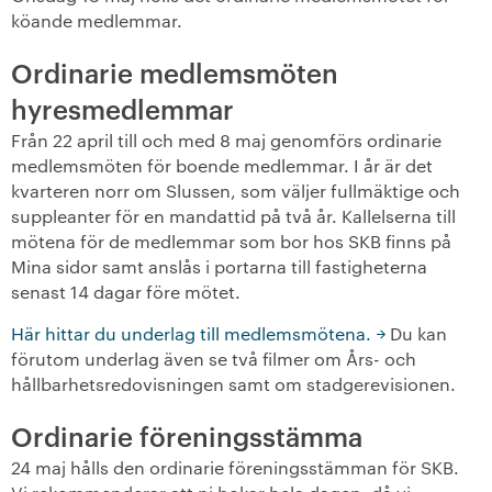
köande medlemmar.
+
Våra bostäder
Ordinarie medlemsmöten
Vår boendeform
hyresmedlemmar
Från 22 april till och med 8 maj genomförs ordinarie
Jobba hos oss
medlemsmöten för boende medlemmar. I år är det
kvarteren norr om Slussen, som väljer fullmäktige och
suppleanter för en mandattid på två år. Kallelserna till
mötena för de medlemmar som bor hos SKB finns på
Mina sidor samt anslås i portarna till fastigheterna
senast 14 dagar före mötet.
Här hittar du underlag till medlemsmötena.
Du kan
förutom underlag även se två filmer om Års- och
hållbarhetsredovisningen samt om stadgerevisionen.
Ordinarie föreningsstämma
24 maj hålls den ordinarie föreningsstämman för SKB.