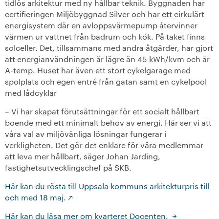
tidlös arkitektur med ny hållbar teknik. Byggnaden har
certifieringen Miljöbyggnad Silver och har ett cirkulärt
energisystem där en avloppsvärmepump återvinner
värmen ur vattnet från badrum och kök. På taket finns
solceller. Det, tillsammans med andra åtgärder, har gjort
att energianvändningen är lägre än 45 kWh/kvm och år
A-temp. Huset har även ett stort cykelgarage med
spolplats och egen entré från gatan samt en cykelpool
med lådcyklar
– Vi har skapat förutsättningar för ett socialt hållbart
boende med ett minimalt behov av energi. Här ser vi att
våra val av miljövänliga lösningar fungerar i
verkligheten. Det gör det enklare för våra medlemmar
att leva mer hållbart, säger Johan Jarding,
fastighetsutvecklingschef på SKB.
Här kan du rösta till Uppsala kommuns arkitekturpris till
och med 18 maj.
Här kan du läsa mer om kvarteret Docenten.