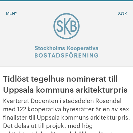
MENY
SÖK
Tidlöst tegelhus nominerat till
BLI MEDLEM
Uppsala kommuns arkitekturpris
MINA SIDOR
Kvarteret Docenten i stadsdelen Rosendal
med 122 kooperativa hyresrätter är en av sex
+
Om oss
finalister till Uppsala kommuns arkitekturpris.
Det delas ut till projekt med hög
+
Sök ledigt