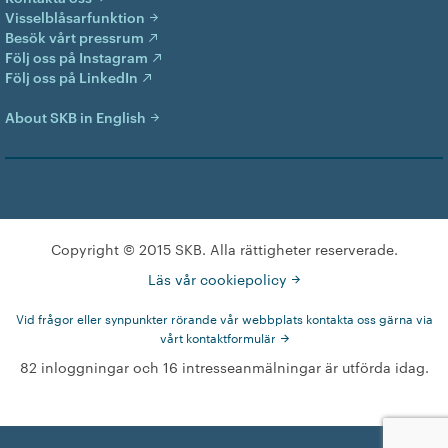
Visselblåsarfunktion
Besök vårt pressrum
Följ oss på Instagram
Följ oss på LinkedIn
About SKB in English
Copyright © 2015 SKB. Alla rättigheter reserverade.
Läs vår cookiepolicy
Vid frågor eller synpunkter rörande vår webbplats kontakta oss gärna via
vårt kontaktformulär
82 inloggningar och 16 intresseanmälningar är utförda idag.