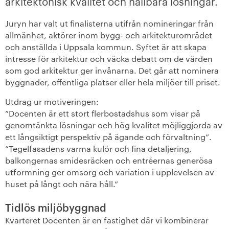
arkitektonisk kvalitet och hållbara lösningar.
+
Våra bostäder
Juryn har valt ut finalisterna utifrån nomineringar från
allmänhet, aktörer inom bygg- och arkitekturområdet
Vår boendeform
och anställda i Uppsala kommun. Syftet är att skapa
intresse för arkitektur och väcka debatt om de värden
som god arkitektur ger invånarna. Det går att nominera
Jobba hos oss
byggnader, offentliga platser eller hela miljöer till priset.
Utdrag ur motiveringen:
”Docenten är ett stort flerbostadshus som visar på
genomtänkta lösningar och hög kvalitet möjliggjorda av
ett långsiktigt perspektiv på ägande och förvaltning”.
”Tegelfasadens varma kulör och fina detaljering,
balkongernas smidesräcken och entréernas generösa
utformning ger omsorg och variation i upplevelsen av
huset på långt och nära håll.”
Tidlös miljöbyggnad
Kvarteret Docenten är en fastighet där vi kombinerar