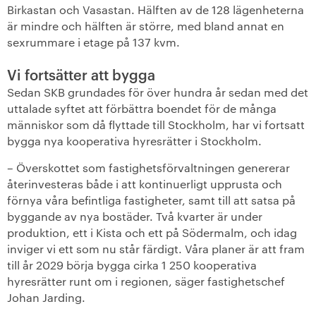
Birkastan och Vasastan. Hälften av de 128 lägenheterna
är mindre och hälften är större, med bland annat en
sexrummare i etage på 137 kvm.
Vi fortsätter att bygga
Sedan SKB grundades för över hundra år sedan med det
uttalade syftet att förbättra boendet för de många
människor som då flyttade till Stockholm, har vi fortsatt
bygga nya kooperativa hyresrätter i Stockholm.
– Överskottet som fastighetsförvaltningen genererar
återinvesteras både i att kontinuerligt upprusta och
förnya våra befintliga fastigheter, samt till att satsa på
byggande av nya bostäder. Två kvarter är under
produktion, ett i Kista och ett på Södermalm, och idag
inviger vi ett som nu står färdigt. Våra planer är att fram
till år 2029 börja bygga cirka 1 250 kooperativa
hyresrätter runt om i regionen, säger fastighetschef
Johan Jarding.