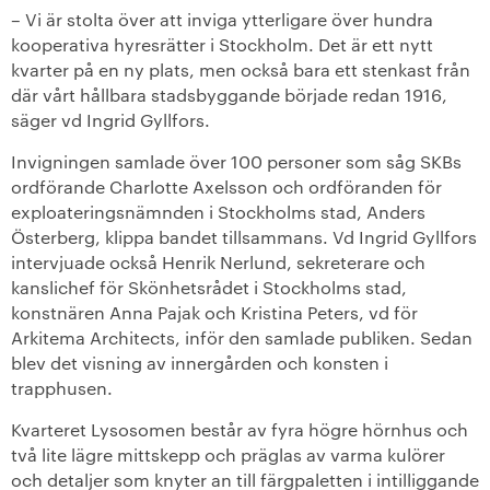
– Vi är stolta över att inviga ytterligare över hundra
+
Våra bostäder
kooperativa hyresrätter i Stockholm. Det är ett nytt
kvarter på en ny plats, men också bara ett stenkast från
där vårt hållbara stadsbyggande började redan 1916,
Vår boendeform
säger vd Ingrid Gyllfors.
Jobba hos oss
Invigningen samlade över 100 personer som såg SKBs
ordförande Charlotte Axelsson och ordföranden för
exploateringsnämnden i Stockholms stad, Anders
Österberg, klippa bandet tillsammans. Vd Ingrid Gyllfors
intervjuade också Henrik Nerlund, sekreterare och
kanslichef för Skönhetsrådet i Stockholms stad,
konstnären Anna Pajak och Kristina Peters, vd för
Arkitema Architects, inför den samlade publiken. Sedan
blev det visning av innergården och konsten i
trapphusen.
Kvarteret Lysosomen består av fyra högre hörnhus och
två lite lägre mittskepp och präglas av varma kulörer
och detaljer som knyter an till färgpaletten i intilliggande