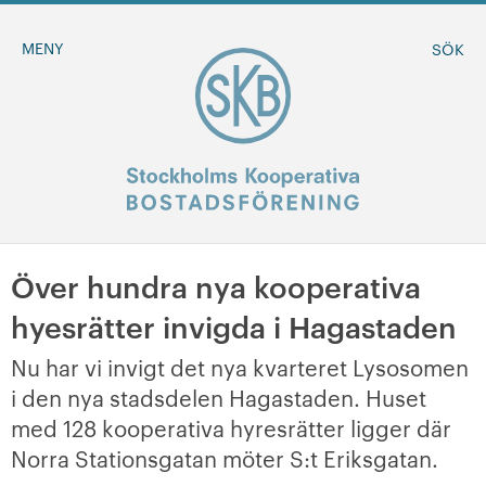
MENY
SÖK
Över hundra nya kooperativa
BLI MEDLEM
hyesrätter invigda i Hagastaden
MINA SIDOR
Nu har vi invigt det nya kvarteret Lysosomen
i den nya stadsdelen Hagastaden. Huset
+
Om oss
med 128 kooperativa hyresrätter ligger där
Norra Stationsgatan möter S:t Eriksgatan.
+
Sök ledigt