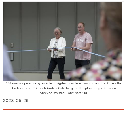
128 nya kooperativa hyresrätter invigdes i kvarteret Lysosomen. Fr.v. Charlotte
Axelsson, ordf SKB och Anders Österberg, ordf exploateringsnämnden
Stockholms stad. Foto: baraBild
2023-05-26