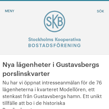
MENY
SÖK
Nya lägenheter i Gustavsbergs
BLI MEDLEM
porslinskvarter
MINA SIDOR
Nu har vi öppnat intresseanmälan för de 76
lägenheterna i kvarteret Modellören, ett
+
Om oss
stenkast från Gustavsbergs hamn. Ett unikt
tillfälle att bo i de historiska
+
Sök ledigt