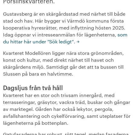
Porslinskvarteren.
+
Våra bostäder
Gustavsberg är en skärgårdsstad med närhet till både
stad och hav. Här bygger vi Värmdö kommuns första
Vår boendeform
kooperativa hyresrätter, med inflyttning hösten 2025.
Idag öppnar vi intresseanmälan för lägenheterna,
som
du hittar här under ”Sök ledigt”.
Jobba hos oss
Kvarteret Modellören ligger nära stora grönområden,
konst och kultur, med direkt närhet till havet och
skärgårdens miljö. Samtidigt går det att ta bussen till
Slussen på bara en halvtimme.
Dagsljus från två håll
Kvarteret har en stor och trivsam innergård, med
terrasseringar, gräsytor, vackra träd, buskar och gångar
av marktegel. Gården har också lekytor, pergola,
avfallshantering och cykelförvaring, samt uteplatser för
lägenheterna på bottenplan.
Gatufasaderna har robust, rött tegel, medan fasaderna