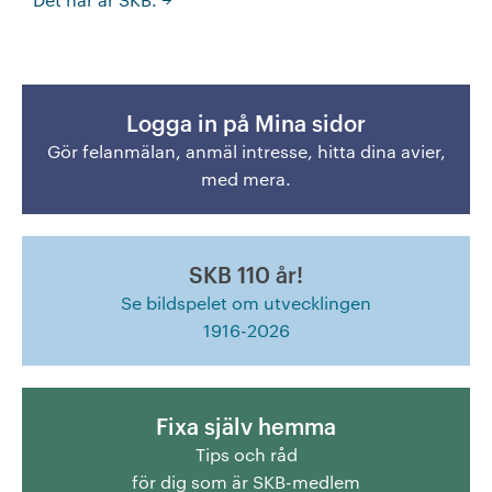
+
Våra bostäder
Vår boendeform
Logga in på Mina sidor
Gör felanmälan, anmäl intresse, hitta dina avier,
Jobba hos oss
med mera.
SKB 110 år!
Se bildspelet om utvecklingen
1916-2026
Fixa själv hemma
Tips och råd
för dig som är SKB-medlem