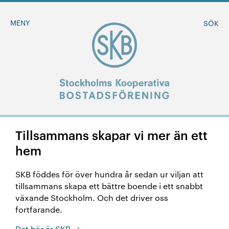
MENY
SÖK
Tillsammans skapar vi mer än ett
BLI MEDLEM
hem
MINA SIDOR
SKB föddes för över hundra år sedan ur viljan att
tillsammans skapa ett bättre boende i ett snabbt
+
Om oss
växande Stockholm. Och det driver oss
fortfarande.
+
Sök ledigt
Det här är SKB.