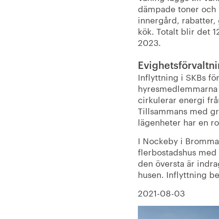
dämpade toner och va
innergård, rabatter,
kök. Totalt blir det 
2023.
Evighetsförvaltn
Inflyttning i SKBs f
hyresmedlemmarna fl
cirkulerar energi frå
Tillsammans med gra
lägenheter har en ro
I Nockeby i Bromma 
flerbostadshus med 
den översta är indra
husen. Inflyttning be
2021-08-03