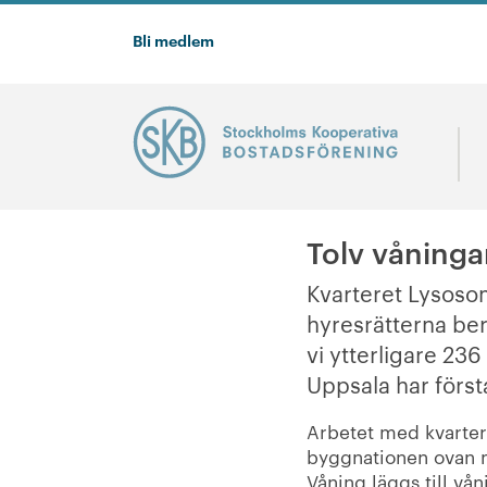
Bli medlem
Tolv våninga
Kvarteret Lysoso
hyresrätterna ber
vi ytterligare 23
Uppsala har första
Arbetet med kvarter
byggnationen ovan m
Våning läggs till vå