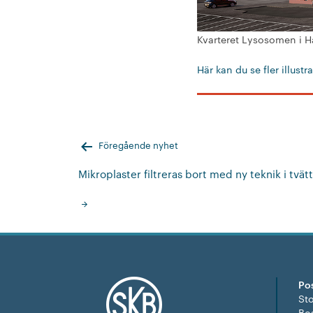
Kvarteret Lysosomen i Ha
Här kan du se fler illustr
Inläggsnavigering
Föregående nyhet
Mikroplaster filtreras bort med ny teknik i tvä
Po
St
Bo