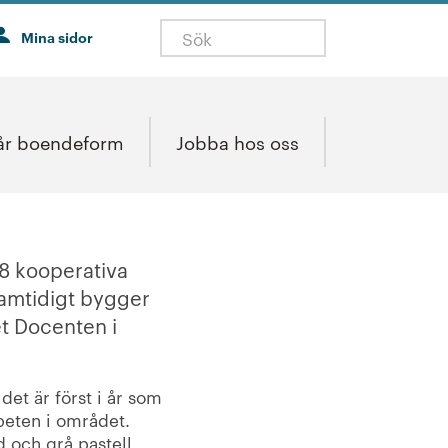
Mina sidor
år boendeform
Jobba hos oss
8 kooperativa
Samtidigt bygger
et Docenten i
et är först i år som
beten i området.
 och grå pastell,