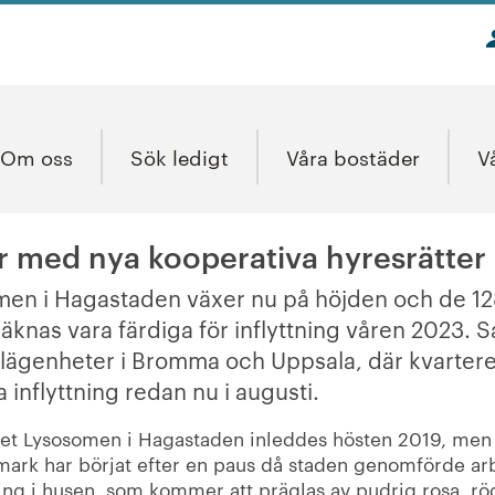
Om oss
Sök ledigt
Våra bostäder
V
r med nya kooperativa hyresrätter
men i Hagastaden växer nu på höjden och de 12
äknas vara färdiga för inflyttning våren 2023. 
6 lägenheter i Bromma och Uppsala, där kvarter
 inflyttning redan nu i augusti.
et Lysosomen i Hagastaden inleddes hösten 2019, men d
ark har börjat efter en paus då staden genomförde ar
ning i husen, som kommer att präglas av pudrig rosa, röd