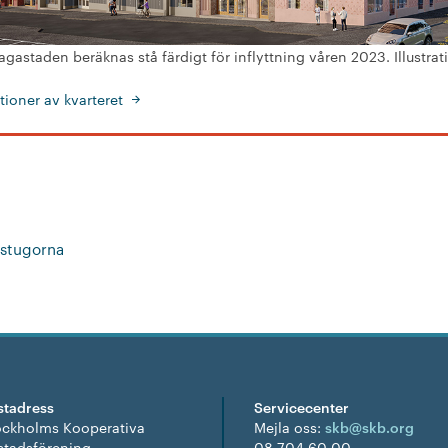
gastaden beräknas stå färdigt för inflyttning våren 2023. Illustrat
ationer av kvarteret
ttstugorna
stadress
Servicecenter
ockholms Kooperativa
Mejla oss:
skb@skb.org
stadsförening
08-704 60 00