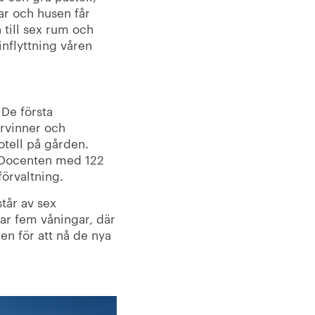
ar och husen får
 till sex rum och
inflyttning våren
 De första
ervinner och
hotell på gården.
t Docenten med 122
förvaltning.
tår av sex
ar fem våningar, där
en för att nå de nya