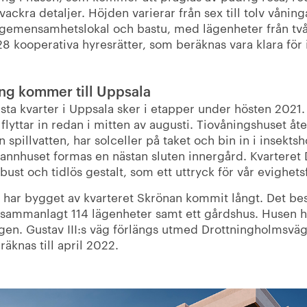
ckra detaljer. Höjden varierar från sex till tolv våning
 gemensamhetslokal och bastu, med lägenheter från två
128 kooperativa hyresrätter, som beräknas vara klara för 
ing kommer till Uppsala
örsta kvarter i Uppsala sker i etapper under hösten 2021.
yttar in redan i mitten av augusti. Tiovåningshuset åt
n spillvatten, har solceller på taket och bin in i insekts
nnhuset formas en nästan sluten innergård. Kvartere
bust och tidlös gestalt, som ett uttryck för vår evighets
har bygget av kvarteret Skrönan kommit långt. Det bes
sammanlagt 114 lägenheter samt ett gårdshus. Husen h
gen. Gustav III:s väg förlängs utmed Drottningholmsväg
räknas till april 2022.