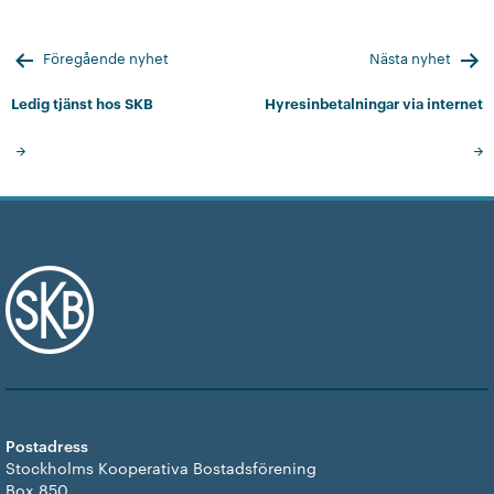
Inläggsnavigering
Föregående nyhet
Nästa nyhet
Ledig tjänst hos SKB
Hyresinbetalningar via internet
Postadress
Stockholms Kooperativa Bostadsförening
Box 850