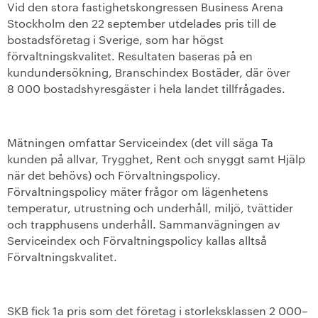
Vid den stora fastighetskongressen Business Arena
Stockholm den 22 september utdelades pris till de
+
Våra bostäder
bostadsföretag i Sverige, som har högst
förvaltningskvalitet. Resultaten baseras på en
Vår boendeform
kundundersökning, Branschindex Bostäder, där över
8 000 bostadshyresgäster i hela landet tillfrågades.
Jobba hos oss
Mätningen omfattar Serviceindex (det vill säga Ta
kunden på allvar, Trygghet, Rent och snyggt samt Hjälp
när det behövs) och Förvaltningspolicy.
Förvaltningspolicy mäter frågor om lägenhetens
temperatur, utrustning och underhåll, miljö, tvättider
och trapphusens underhåll. Sammanvägningen av
Serviceindex och Förvaltningspolicy kallas alltså
Förvaltningskvalitet.
SKB fick 1a pris som det företag i storleksklassen 2 000–