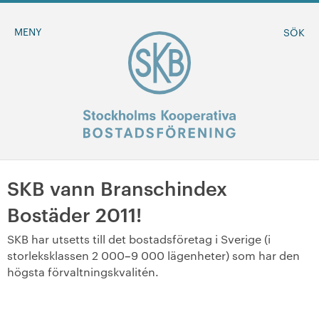
MENY
SÖK
SKB vann Branschindex
BLI MEDLEM
Bostäder 2011!
MINA SIDOR
SKB har utsetts till det bostadsföretag i Sverige (i
–
storleksklassen 2 000
9 000 lägenheter) som har den
+
Om oss
högsta förvaltningskvalitén.
+
Sök ledigt