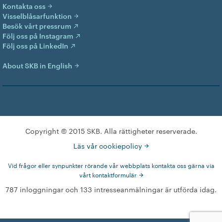
Kontakta oss
Visselblåsarfunktion
Besök vårt pressrum
Följ oss på Instagram
Följ oss på LinkedIn
About SKB in English
Copyright © 2015 SKB. Alla rättigheter reserverade.
Läs vår cookiepolicy
Vid frågor eller synpunkter rörande vår webbplats kontakta oss gärna via
vårt kontaktformulär
787 inloggningar och 133 intresseanmälningar är utförda idag.