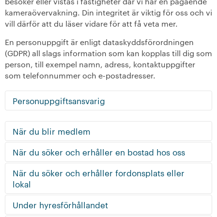
besöker eller vistas i fastigheter där vi har en pågående
kameraövervakning. Din integritet är viktig för oss och vi
+
Våra bostäder
vill därför att du läser vidare för att få veta mer.
En personuppgift är enligt dataskyddsförordningen
Vår boendeform
(GDPR) all slags information som kan kopplas till dig som
person, till exempel namn, adress, kontaktuppgifter
Jobba hos oss
som telefonnummer och e-postadresser.
Personuppgiftsansvarig
När du blir medlem
När du söker och erhåller en bostad hos oss
När du söker och erhåller fordonsplats eller
lokal
Under hyresförhållandet