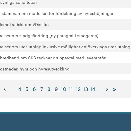
 synliga soliditeten
v stämman om modellen för fördelning av hyreshöjningar
demokratiskt om VD:s lön
lser om stadgeändring (ny paragraf i stadgarna)
lser om uteslutning inklusive möjlighet att överklaga uteslutning 
e bredband om SKB tecknar gruppavtal med leverantör
stnader, hyra och hyresutveckling
‹
›
»
4
5
6
7
8
9
10
11
12
13
14
…
…