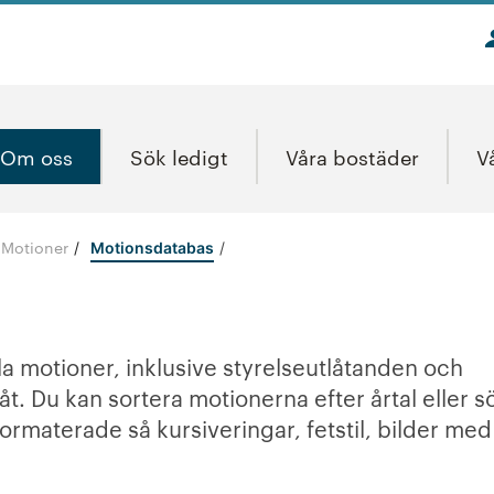
Om oss
Sök ledigt
Våra bostäder
V
Motioner
/
Motionsdatabas
la motioner, inklusive styrelseutlåtanden och
. Du kan sortera motionerna efter årtal eller s
formaterade så kursiveringar, fetstil, bilder med