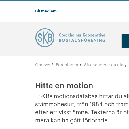
Bli medlem
Om oss
Föreningen
Så engagerar du dig
/
/
/
Hitta en motion
I SKBs motionsdatabas hittar du al
stämmobeslut, från 1984 och framåt
efter ett visst ämne. Texterna är o
mera kan ha gått förlorade.